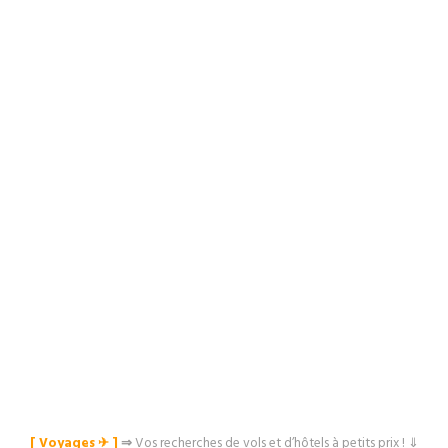
[ Voyages ✈︎ ]
⇒
Vos recherches de vols et d’hôtels à petits prix ! ⇓