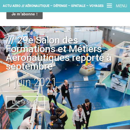
MENU
ACTU AERO /// AÉRONAUTIQUE – DÉFENSE – SPATIALE – VOYAGES
/// 29e Salon des
Formations et Métiers
Aéronautiques reporté à
septembre
1 juin 2021
Lire la Suite