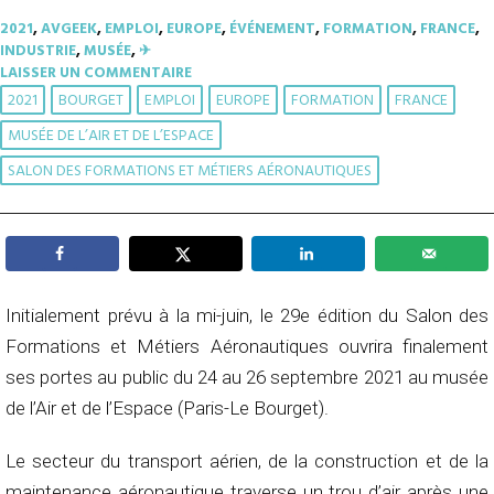
2021
,
AVGEEK
,
EMPLOI
,
EUROPE
,
ÉVÉNEMENT
,
FORMATION
,
FRANCE
,
INDUSTRIE
,
MUSÉE
,
✈︎
LAISSER UN COMMENTAIRE
2021
BOURGET
EMPLOI
EUROPE
FORMATION
FRANCE
MUSÉE DE L’AIR ET DE L’ESPACE
SALON DES FORMATIONS ET MÉTIERS AÉRONAUTIQUES
Initialement prévu à la mi-juin, le 29e édition du Salon des
Formations et Métiers Aéronautiques ouvrira finalement
ses portes au public du 24 au 26 septembre 2021 au musée
de l’Air et de l’Espace (Paris-Le Bourget).
Le secteur du transport aérien, de la construction et de la
maintenance aéronautique traverse un trou d’air après une