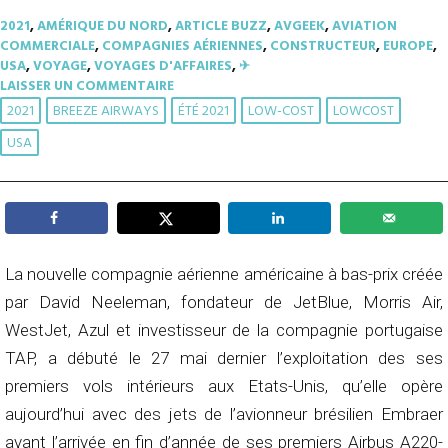
2021
,
AMÉRIQUE DU NORD
,
ARTICLE BUZZ
,
AVGEEK
,
AVIATION
COMMERCIALE
,
COMPAGNIES AÉRIENNES
,
CONSTRUCTEUR
,
EUROPE
,
USA
,
VOYAGE
,
VOYAGES D'AFFAIRES
,
✈︎
LAISSER UN COMMENTAIRE
2021
BREEZE AIRWAYS
ÉTÉ 2021
LOW-COST
LOWCOST
USA
La nouvelle compagnie aérienne américaine à bas-prix créée
par David Neeleman, fondateur de JetBlue, Morris Air,
WestJet, Azul et investisseur de la compagnie portugaise
TAP, a débuté le 27 mai dernier l’exploitation des ses
premiers vols intérieurs aux Etats-Unis, qu’elle opère
aujourd’hui avec des jets de l’avionneur brésilien Embraer
avant l’arrivée en fin d’année de ses premiers Airbus A220-