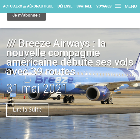
MENU
ACTU AERO /// AÉRONAUTIQUE – DÉFENSE – SPATIALE – VOYAGES
/// Breeze Airways : la
nouvelle compagnie
américaine débute ses vols
avec 39 routes
31 mai 2021
Lire la Suite