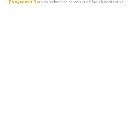
[ Voyages ✈︎ ]
⇒
Vos recherches de vols et d’hôtels à petits prix ! ⇓