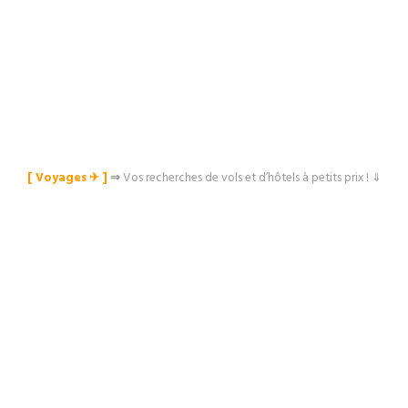
[ Voyages ✈︎ ]
⇒
Vos recherches de vols et d’hôtels à petits prix ! ⇓