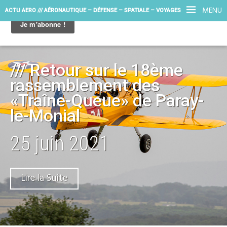
MENU
ACTU AERO /// AÉRONAUTIQUE – DÉFENSE – SPATIALE – VOYAGES
/// Retour sur le 18ème
rassemblement des
«Traîne-Queue» de Paray-
le-Monial
25 juin 2021
Lire la Suite