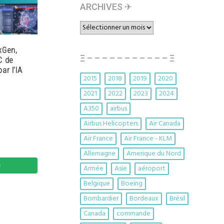
ARCHIVES ✈︎
ARCHIVES
✈︎
xGen,
Ξ – – – – – – – – – – – Ξ
C de
ar l’IA
2015
2018
2019
2020
2021
2022
2023
2024
A350
airbus
Airbus Helicopters
Air Canada
Air France
Air France - KLM
Allemagne
Amerique du Nord
Armée
Asie
aéroport
Belgique
Boeing
Bombardier
Bordeaux
Brésil
Canada
commande