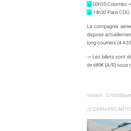
→
00h35 Colombo > 
→
14h30 Paris CDG >
La compagnie aérien
dispose actuellemen
long-courriers (4 A3
⇒
Les billets sont 
de 689€ (A/R) sous ré
visuels : O.Holzbaue
/// DERNIERS ARTI