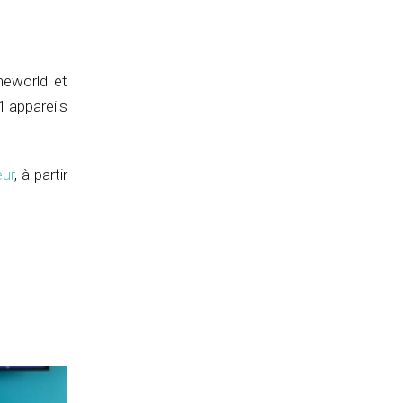
neworld et
 appareils
eur
, à partir