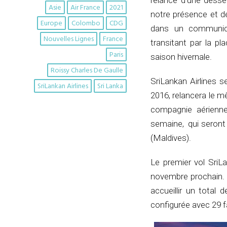
relance d’une desse
Asie
Air France
2021
notre présence et d
Europe
Colombo
CDG
dans un communiqu
Nouvelles Lignes
France
transitant par la p
Paris
saison hivernale.
Roissy Charles De Gaulle
SriLankan Airlines s
SriLankan Airlines
Sri Lanka
2016, relancera le m
compagnie aérienne
semaine, qui seront 
(Maldives).
Le premier vol SriL
novembre prochain. 
accueillir un tota
configurée avec 29 f