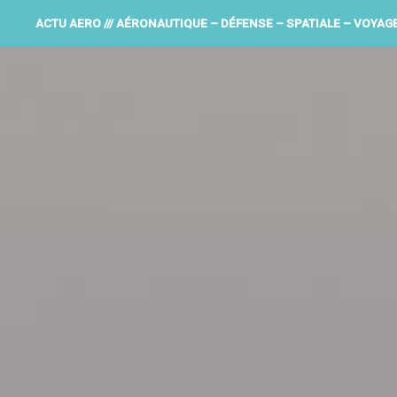
ACTU AERO /// AÉRONAUTIQUE – DÉFENSE – SPATIALE – VOYAG