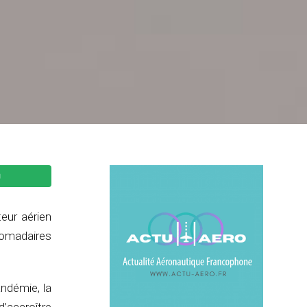
eur aérien
domadaires
andémie, la