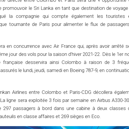
rte directe entre Colombo et Paris sera une « opportunité d
e promouvoir le Sri Lanka en tant que destination de voyage 
é la compagnie qui compte également les touristes 
laque tournante de Paris pour alimenter le flux de passagers
era en concurrence avec Air France qui, après avoir arrêté s
ême jour des vols pour la saison d’hiver 2021-22. Dès le 1er 
 française desservira ainsi Colombo à raison de 3 fréq
assurés le lundi, jeudi, samedi en Boeing 787-9, en continuat
ankan Airlines entre Colombo et Paris-CDG décollera égalem
La ligne sera exploitée 3 fois par semaine en Airbus A330-3
l de 297 passagers à bord dans une cabine à deux classes
auteuils en classe affaires et 269 sièges en Eco.