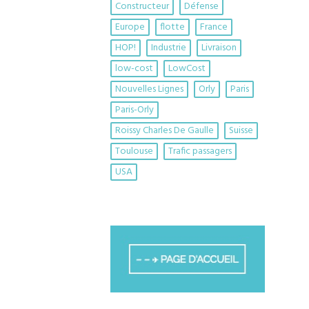
Constructeur
Défense
Europe
flotte
France
HOP!
Industrie
Livraison
low-cost
LowCost
Nouvelles Lignes
Orly
Paris
Paris-Orly
Roissy Charles De Gaulle
Suisse
Toulouse
Trafic passagers
USA