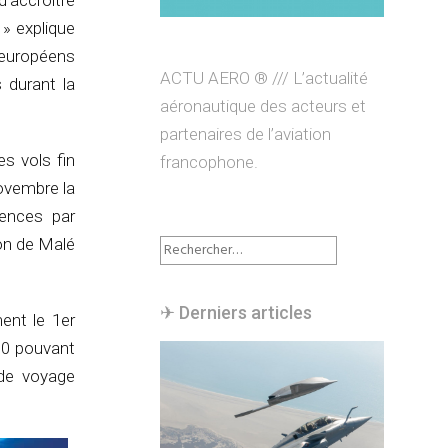
’accroître
» explique
européens
ACTU AERO ® /// L’actualité
 durant la
aéronautique des acteurs et
partenaires de l’aviation
es vols fin
francophone.
novembre la
uences par
Rechercher :
ion de Malé
✈︎ Derniers articles
ent le 1er
00 pouvant
 de voyage