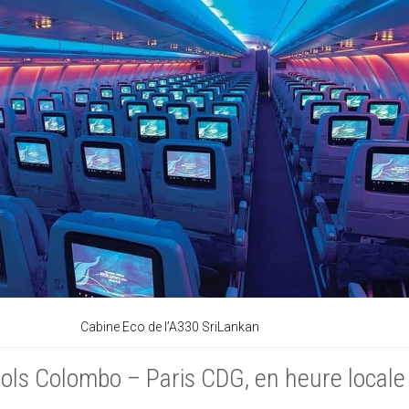
Cabine Eco de l’A330 SriLankan
vols Colombo – Paris CDG, en heure locale