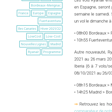
Les vols Ryanair ent
Bordeaux-Merignac
en Espagne, seront 
France
Europe
Espagne
semaine le samedi. 
Fuertaventura
un vol le dimanche à 
Iles Canaries
Hiver 2021/22
• 08h00 Bordeaux > 
LowCost
Low-Cost
• 10h55 Fuerteventu
Nouvelles Lignes
Madrid
Ryanair
Programme
Autre nouveauté, Ry
2021 au 26 mars 202
Iberia (6 à 7 vols/
08/10/2021 au 26/0
• 08h15 Bordeaux > 
• 14h25 Madrid > Bo
⇒
Retrouvez les hora
comparateur de notr