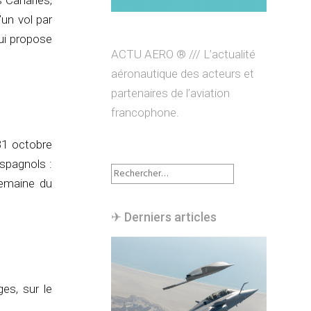
s Canaries,
un vol par
ui propose
ACTU AERO ® /// L’actualité
aéronautique des acteurs et
partenaires de l’aviation
francophone.
31 octobre
spagnols :
Rechercher :
semaine du
✈︎ Derniers articles
es, sur le