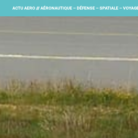
ACTU AERO /// AÉRONAUTIQUE – DÉFENSE – SPATIALE – VOYAG