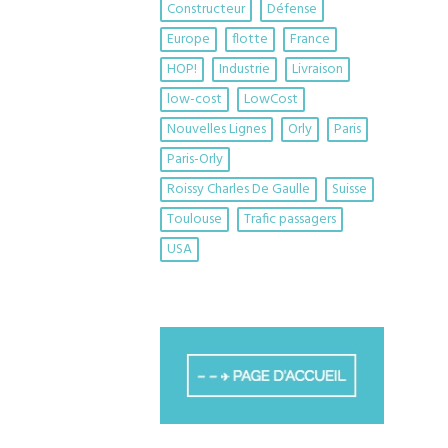
Constructeur
Défense
Europe
flotte
France
HOP!
Industrie
Livraison
low-cost
LowCost
Nouvelles Lignes
Orly
Paris
Paris-Orly
Roissy Charles De Gaulle
Suisse
Toulouse
Trafic passagers
USA