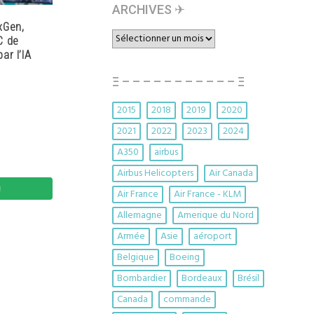
ARCHIVES ✈︎
xGen,
ARCHIVES
C de
✈︎
ar l’IA
Ξ – – – – – – – – – – – Ξ
2015
2018
2019
2020
2021
2022
2023
2024
A350
airbus
Airbus Helicopters
Air Canada
Air France
Air France - KLM
Allemagne
Amerique du Nord
Armée
Asie
aéroport
Belgique
Boeing
Bombardier
Bordeaux
Brésil
Canada
commande