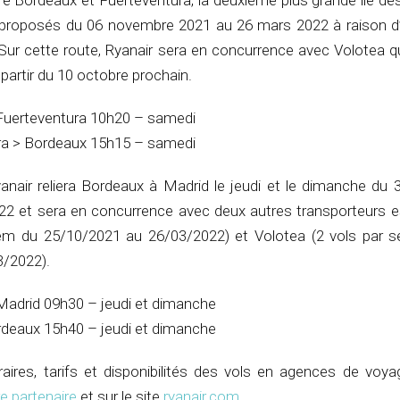
re Bordeaux et Fuerteventura, la deuxième plus grande île de
proposés du 06 novembre 2021 au 26 mars 2022 à raison d’
Sur cette route, Ryanair sera en concurrence avec Volotea q
partir du 10 octobre prochain.
Fuerteventura 10h20 – samedi
ra > Bordeaux 15h15 – samedi
anair reliera Bordeaux à Madrid le jeudi et le dimanche du 
2 et sera en concurrence avec deux autres transporteurs e
sem du 25/10/2021 au 26/03/2022) et Volotea (2 vols par 
3/2022).
Madrid 09h30 – jeudi et dimanche
rdeaux 15h40 – jeudi et dimanche
ires, tarifs et disponibilités des vols en agences de voyag
e partenaire
et sur le site
ryanair.com