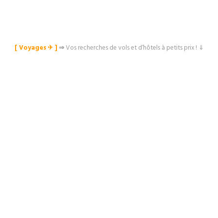
[ Voyages ✈︎ ]
⇒
Vos recherches de vols et d’hôtels à petits prix ! ⇓