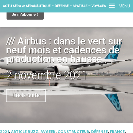
MENU
ACTU AERO /// AÉRONAUTIQUE – DÉFENSE – SPATIALE – VOYAGES
/// Airbus : dans le vert sur
neuf mois et cadences de
production en hausse
2 novembre 2021
Lire la Suite
2021
,
ARTICLE BUZZ
,
AVGEEK
,
CONSTRUCTEUR
,
DÉFENSE
,
FRANCE
,