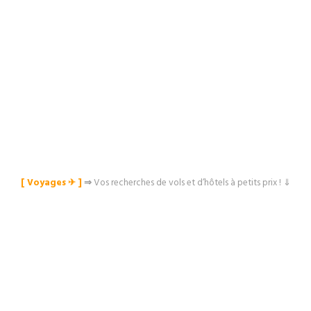
[ Voyages ✈︎ ]
⇒
Vos recherches de vols et d’hôtels à petits prix ! ⇓