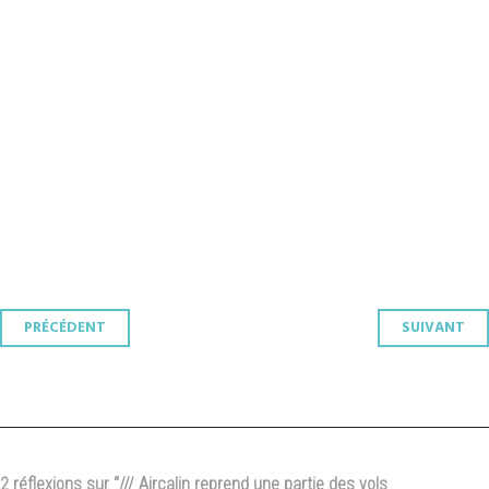
Navigation
PRÉCÉDENT
SUIVANT
des
articles
2 réflexions sur “
/// Aircalin reprend une partie des vols