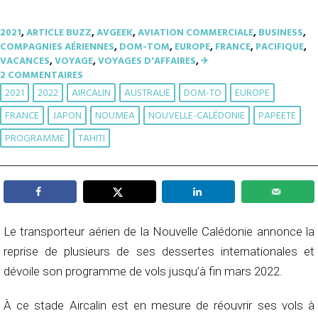
2021
,
ARTICLE BUZZ
,
AVGEEK
,
AVIATION COMMERCIALE
,
BUSINESS
,
COMPAGNIES AÉRIENNES
,
DOM-TOM
,
EUROPE
,
FRANCE
,
PACIFIQUE
,
VACANCES
,
VOYAGE
,
VOYAGES D'AFFAIRES
,
✈︎
2 COMMENTAIRES
2021
2022
AIRCALIN
AUSTRALIE
DOM-TO
EUROPE
FRANCE
JAPON
NOUMEA
NOUVELLE-CALÉDONIE
PAPEETE
PROGRAMME
TAHITI
Le transporteur aérien de la Nouvelle Calédonie annonce la
reprise de plusieurs de ses dessertes internationales et
dévoile son programme de vols jusqu’à fin mars 2022.
À ce stade Aircalin est en mesure de réouvrir ses vols à