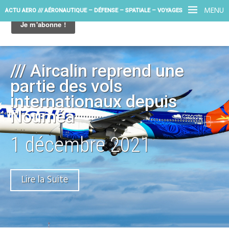
MENU
ACTU AERO /// AÉRONAUTIQUE – DÉFENSE – SPATIALE – VOYAGES
/// Aircalin reprend une
partie des vols
internationaux depuis
Nouméa
1 décembre 2021
Lire la Suite