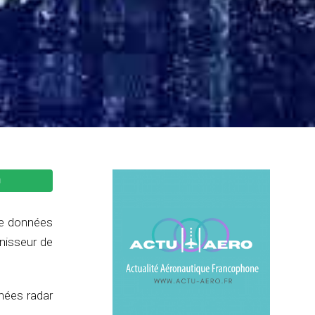
 de données
nisseur de
nnées radar