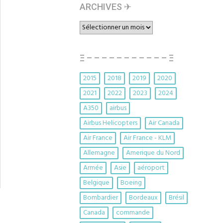
ARCHIVES ✈︎
ARCHIVES
✈︎
Ξ – – – – – – – – – – – Ξ
2015
2018
2019
2020
2021
2022
2023
2024
A350
airbus
Airbus Helicopters
Air Canada
Air France
Air France - KLM
Allemagne
Amerique du Nord
Armée
Asie
aéroport
Belgique
Boeing
Bombardier
Bordeaux
Brésil
Canada
commande