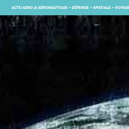
ACTU AERO /// AÉRONAUTIQUE – DÉFENSE – SPATIALE – VOYAG