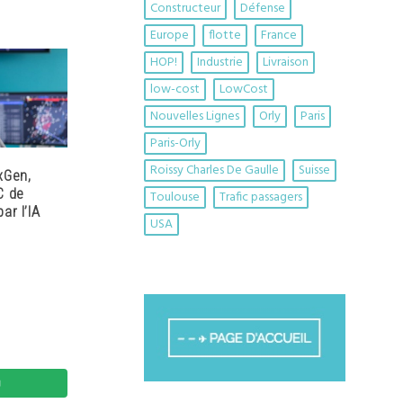
Constructeur
Défense
Europe
flotte
France
HOP!
Industrie
Livraison
low-cost
LowCost
Nouvelles Lignes
Orly
Paris
Paris-Orly
Roissy Charles De Gaulle
Suisse
xGen,
C de
Toulouse
Trafic passagers
ar l’IA
USA