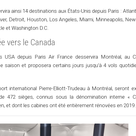
ira ainsi 14 destinations aux États-Unis depuis Paris : Atlan
nver, Detroit, Houston, Los Angeles, Miami, Minneapolis, New
tle et Washington D.C.
ée vers le Canada
 USA depuis Paris Air France desservira Montréal, au C
e saison et proposera certains jours jusqu’à 4 vols quotidi
port international Pierre-Elliott-Trudeau à Montréal, seront e
de 472 sièges, connus sous la dénomination interne « C
n, et dont les cabines ont été entièrement rénovées en 2019