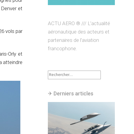
ignes pour
s Denver et
ACTU AERO ® /// L’actualité
26 vols par
aéronautique des acteurs et
partenaires de l’aviation
francophone.
is-Orly et
a atteindre
Rechercher :
✈︎ Derniers articles