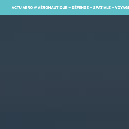
ACTU AERO /// AÉRONAUTIQUE – DÉFENSE – SPATIALE – VOYAG