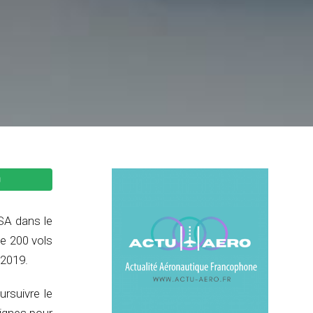
SA dans le
de 200 vols
 2019.
rsuivre le