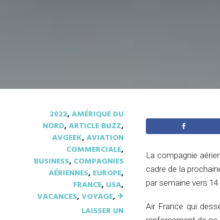
2022
,
AMÉRIQUE DU
NORD
,
ARTICLE BUZZ
,
AVGEEK
,
AVIATION
COMMERCIALE
,
La compagnie aérien
BUSINESS
,
COMPAGNIES
cadre de la prochain
AÉRIENNES
,
EUROPE
,
par semaine vers 14 
FRANCE
,
USA
,
VACANCES
,
VOYAGE
,
✈︎
Air France qui dess
LAISSER UN