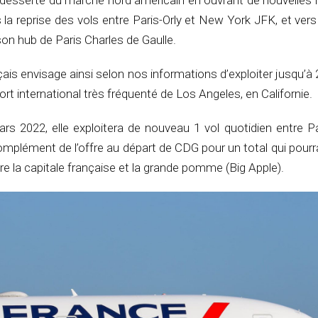
desserte du marché nord américain en ouvrant de nouvelles l
s la reprise des vols entre Paris-Orly et New York JFK, et ver
son hub de Paris Charles de Gaulle.
ais envisage ainsi selon nos informations d’exploiter jusqu’à 
rt international très fréquenté de Los Angeles, en Californie.
s 2022, elle exploitera de nouveau 1 vol quotidien entre Par
plément de l’offre au départ de CDG pour un total qui pourr
re la capitale française et la grande pomme (Big Apple).