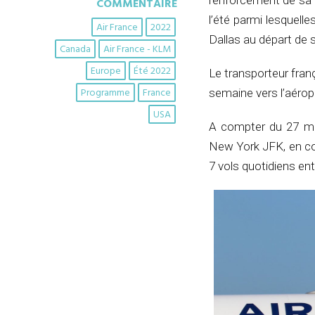
renforcement de sa 
COMMENTAIRE
l’été parmi lesquelle
Air France
2022
Dallas au départ de 
Canada
Air France - KLM
Europe
Été 2022
Le transporteur franç
Programme
France
semaine vers l’aéropo
USA
A compter du 27 mar
New York JFK, en com
7 vols quotidiens ent