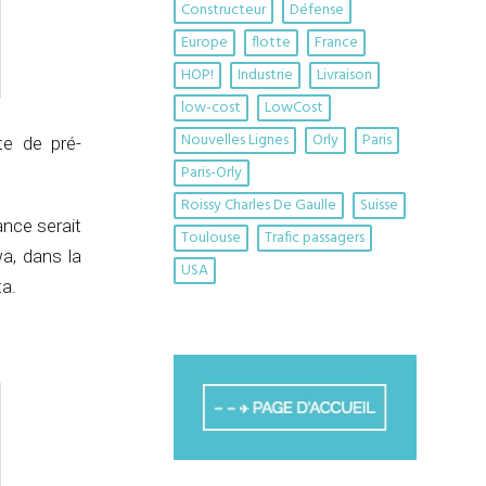
Constructeur
Défense
Europe
flotte
France
HOP!
Industrie
Livraison
low-cost
LowCost
Nouvelles Lignes
Orly
Paris
te de pré-
Paris-Orly
Roissy Charles De Gaulle
Suisse
ance serait
Toulouse
Trafic passagers
a, dans la
USA
ta.