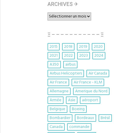
ARCHIVES ✈︎
ARCHIVES
✈︎
Ξ – – – – – – – – – – – Ξ
2015
2018
2019
2020
2021
2022
2023
2024
A350
airbus
Airbus Helicopters
Air Canada
Air France
Air France - KLM
Allemagne
Amerique du Nord
Armée
Asie
aéroport
Belgique
Boeing
Bombardier
Bordeaux
Brésil
Canada
commande