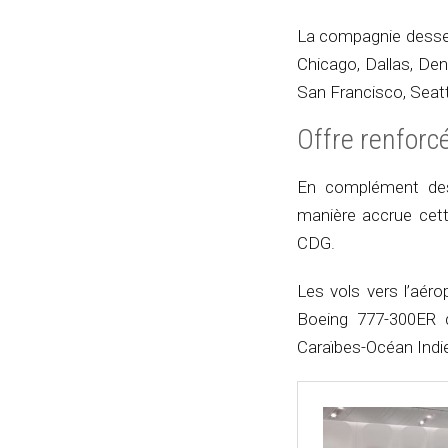
La compagnie desserv
Chicago, Dallas, De
San Francisco, Seat
Offre renforc
En complément des
manière accrue cett
CDG.
Les vols vers l’aéro
Boeing 777-300ER 
Caraïbes-Océan Indie