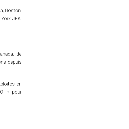
ta, Boston,
 York JFK,
anada, de
ens depuis
xploités en
OI » pour
.