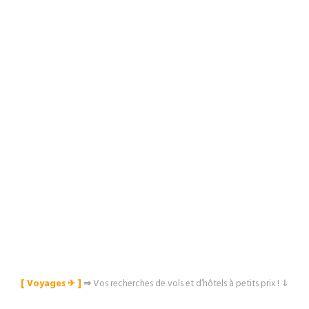
[ Voyages ✈︎ ]
⇒
Vos recherches de vols et d’hôtels à petits prix ! ⇓