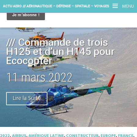
MENU
ACTU AERO /// AÉRONAUTIQUE – DÉFENSE – SPATIALE – VOYAGES
/// Commande de trois
H125 et d’un H145 pour
Ecocopter
11 mars 2022
Lire la Suite
2022
,
AIRBUS
,
AMÉRIQUE LATINE
,
CONSTRUCTEUR
,
EUROPE
,
FRANCE
,