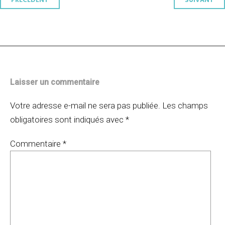
Navigation
PRÉCÉDENT
SUIVANT
des
articles
Laisser un commentaire
Votre adresse e-mail ne sera pas publiée.
Les champs
obligatoires sont indiqués avec
*
Commentaire
*