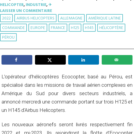
HELICOPTER
,
INDUSTRIE
,
✈︎
LAISSER UN COMMENTAIRE
2022
AIRBUS HELICOPTERS
ALLEMAGNE
AMÉRIQUE LATINE
COMMANDE
EUROPE
FRANCE
H125
H145
HÉLICOPTÈRE
PÉROU
L’opérateur d’hélicoptères Ecocopter, basé au Pérou, est
spécialisé dans les missions de travail aérien complexes en
Amérique du Sud pour divers secteurs industriels, a
annoncé mercredi une commande portant sur trois H125 et
un H145 d’Airbus Helicopters.
Les nouveaux aéronefs seront livrés respectivement fin
2022 et mi-2023. Ils rejoindront la flotte d’Ecocopter