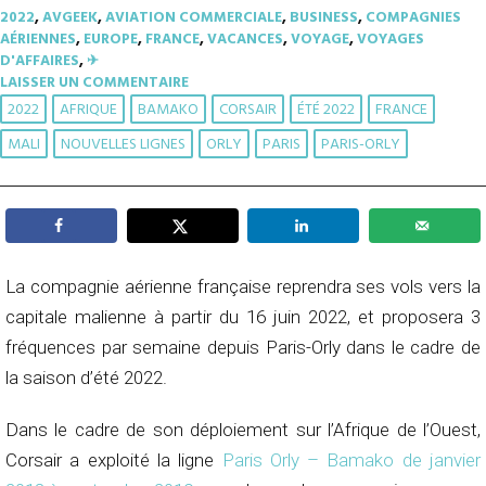
2022
,
AVGEEK
,
AVIATION COMMERCIALE
,
BUSINESS
,
COMPAGNIES
AÉRIENNES
,
EUROPE
,
FRANCE
,
VACANCES
,
VOYAGE
,
VOYAGES
D'AFFAIRES
,
✈︎
LAISSER UN COMMENTAIRE
2022
AFRIQUE
BAMAKO
CORSAIR
ÉTÉ 2022
FRANCE
MALI
NOUVELLES LIGNES
ORLY
PARIS
PARIS-ORLY
La compagnie aérienne française reprendra ses vols vers la
capitale malienne à partir du 16 juin 2022, et proposera 3
fréquences par semaine depuis Paris-Orly dans le cadre de
la saison d’été 2022.
Dans le cadre de son déploiement sur l’Afrique de l’Ouest,
Corsair a exploité la ligne
Paris Orly – Bamako de janvier