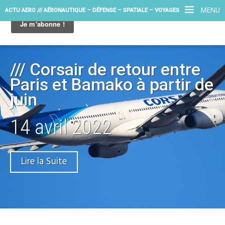
MENU
ACTU AERO /// AÉRONAUTIQUE – DÉFENSE – SPATIALE – VOYAGES
/// Corsair de retour entre
Paris et Bamako à partir de
juin
14 avril 2022
Lire la Suite