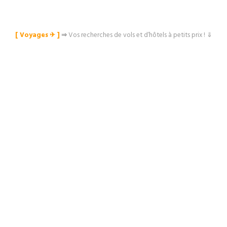
[ Voyages ✈︎ ]
⇒
Vos recherches de vols et d’hôtels à petits prix ! ⇓