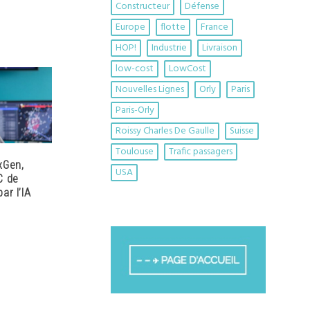
Constructeur
Défense
Europe
flotte
France
HOP!
Industrie
Livraison
low-cost
LowCost
Nouvelles Lignes
Orly
Paris
Paris-Orly
Roissy Charles De Gaulle
Suisse
Toulouse
Trafic passagers
xGen,
USA
C de
ar l’IA