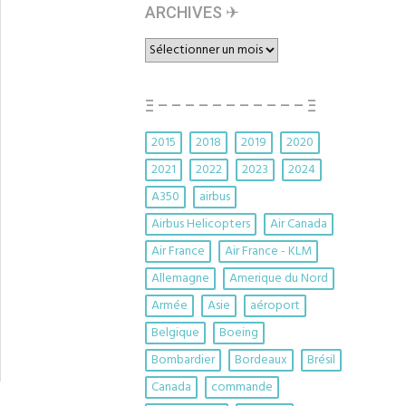
ARCHIVES ✈︎
ARCHIVES
✈︎
Ξ – – – – – – – – – – – Ξ
2015
2018
2019
2020
2021
2022
2023
2024
A350
airbus
Airbus Helicopters
Air Canada
Air France
Air France - KLM
Allemagne
Amerique du Nord
Armée
Asie
aéroport
Belgique
Boeing
Bombardier
Bordeaux
Brésil
Canada
commande