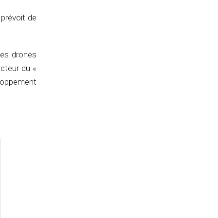
prévoit de
 les drones
acteur du «
eloppement