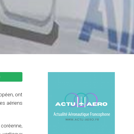
ropéen, ont
es aériens
 coréenne,