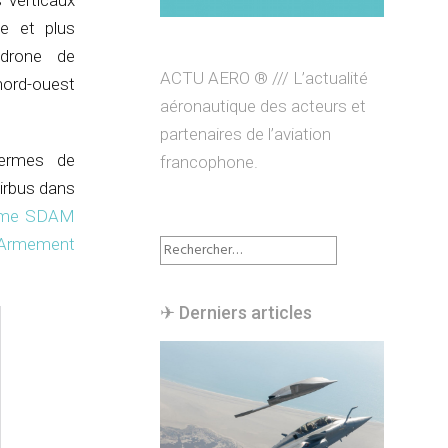
 verticaux
e et plus
 drone de
ACTU AERO ® /// L’actualité
 nord-ouest
aéronautique des acteurs et
partenaires de l’aviation
termes de
francophone.
irbus dans
mme SDAM
Rechercher :
l’Armement
✈︎ Derniers articles