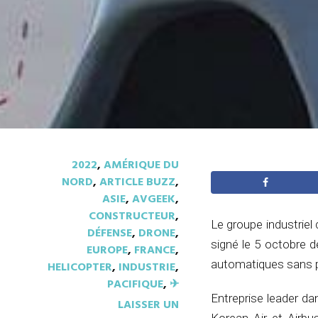
2022
,
AMÉRIQUE DU
NORD
,
ARTICLE BUZZ
,
ASIE
,
AVGEEK
,
CONSTRUCTEUR
,
Le groupe industriel
DÉFENSE
,
DRONE
,
signé le 5 octobre 
EUROPE
,
FRANCE
,
automatiques sans pi
HELICOPTER
,
INDUSTRIE
,
PACIFIQUE
,
✈︎
Entreprise leader d
LAISSER UN