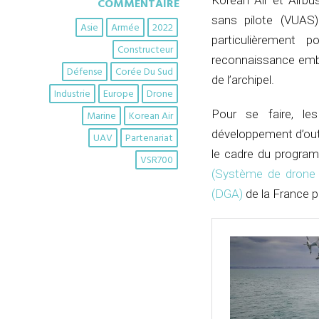
Korean Air et Airbu
COMMENTAIRE
sans pilote (VUAS
Asie
Armée
2022
particulièrement 
Constructeur
reconnaissance embar
Défense
Corée Du Sud
de l’archipel.
Industrie
Europe
Drone
Pour se faire, le
Marine
Korean Air
développement d’out
UAV
Partenariat
le cadre du progra
VSR700
(Système de drone a
(DGA)
de la France p