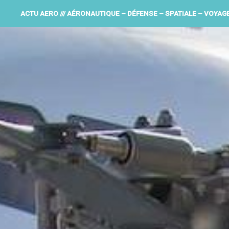
ACTU AERO /// AÉRONAUTIQUE – DÉFENSE – SPATIALE – VOYAG