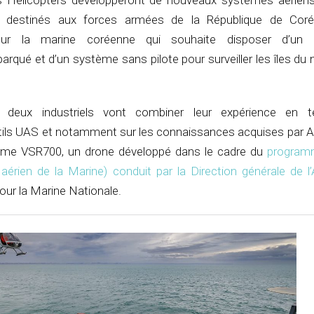
s Helicopters développeront de nouveaux systèmes aériens
) destinés aux forces armées de la République de Coré
pour la marine coréenne qui souhaite disposer d’un
qué et d’un système sans pilote pour surveiller les îles du
s deux industriels vont combiner leur expérience en 
ils UAS et notamment sur les connaissances acquises par A
mme VSR700, un drone développé dans le cadre du
progra
érien de la Marine) conduit par la Direction générale de 
our la Marine Nationale.