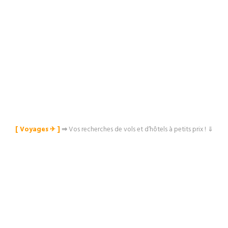
[ Voyages ✈︎ ]
⇒
Vos recherches de vols et d’hôtels à petits prix ! ⇓