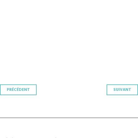
Navigation
PRÉCÉDENT
SUIVANT
des
articles