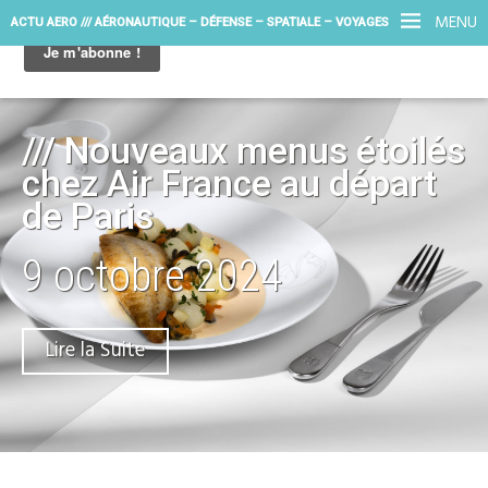
MENU
ACTU AERO /// AÉRONAUTIQUE – DÉFENSE – SPATIALE – VOYAGES
/// Nouveaux menus étoilés
chez Air France au départ
de Paris
9 octobre 2024
Lire la Suite