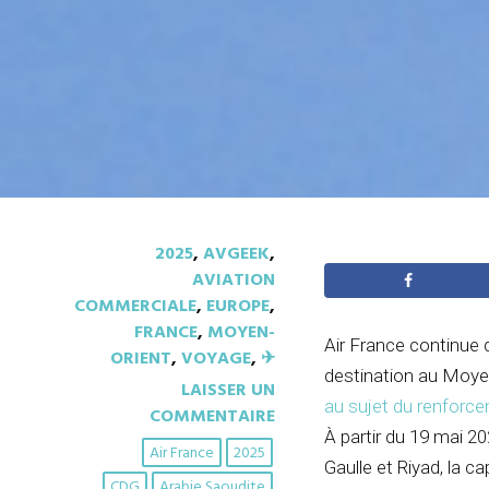
2025
,
AVGEEK
,
AVIATION
COMMERCIALE
,
EUROPE
,
FRANCE
,
MOYEN-
Air France continue d
ORIENT
,
VOYAGE
,
✈︎
destination au Moyen
LAISSER UN
au sujet du renforc
COMMENTAIRE
À partir du 19 mai 2
Air France
2025
Gaulle et Riyad, la c
CDG
Arabie Saoudite