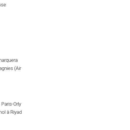
sse
 marquera
gnies (Air
Paris-Orly
ol à Riyad