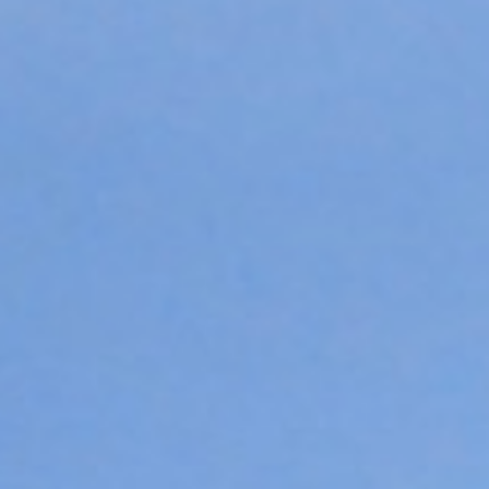
 directs entre Paris CDG e