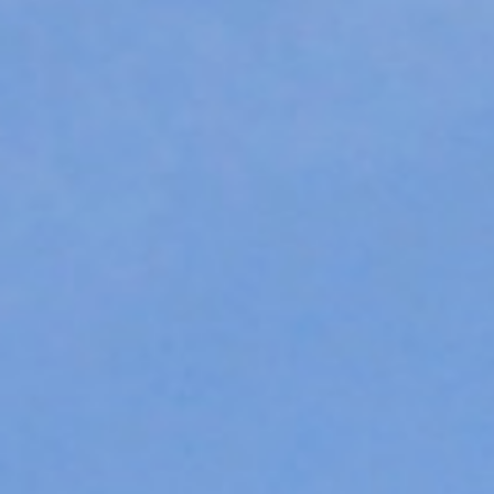
/// Air France en vols
13 mars 2025
Lire la Suite