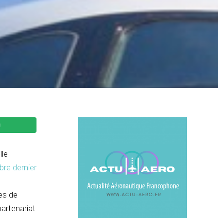
lle
re dernier
es de
partenariat