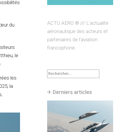
ssibilités
ACTU AERO ® /// L’actualité
cœur du
aéronautique des acteurs et
partenaires de l’aviation
isiteurs
francophone.
thieu, le
.
Rechercher :
rées les
025, la
✈︎ Derniers articles
s,