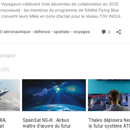
Eurospot
CLES
RA,
SpainSat NG‑III : Airbus
Thales déploiera Ne
at
maître d’œuvre du futur
le futur système AT