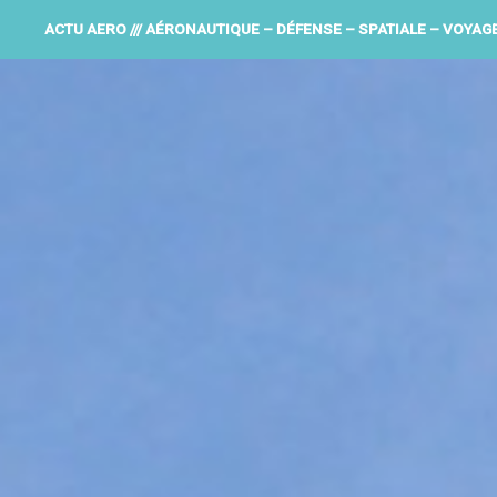
ACTU AERO /// AÉRONAUTIQUE – DÉFENSE – SPATIALE – VOYAG