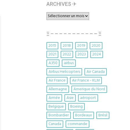
ARCHIVES ✈︎
ARCHIVES
✈︎
Ξ – – – – – – – – – – – Ξ
2015
2018
2019
2020
2021
2022
2023
2024
A350
airbus
Airbus Helicopters
Air Canada
Air France
Air France - KLM
Allemagne
Amerique du Nord
Armée
Asie
aéroport
Belgique
Boeing
Bombardier
Bordeaux
Brésil
Canada
commande