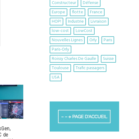
Constructeur
Défense
Europe
flotte
France
HOP!
Industrie
Livraison
low-cost
LowCost
Nouvelles Lignes
Orly
Paris
Paris-Orly
Roissy Charles De Gaulle
Suisse
Toulouse
Trafic passagers
USA
xGen,
C de