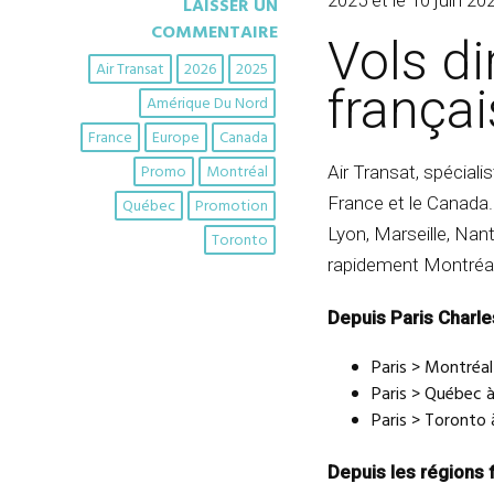
2025 et le 10 juin 20
LAISSER UN
COMMENTAIRE
Vols di
Air Transat
2026
2025
frança
Amérique Du Nord
France
Europe
Canada
Promo
Montréal
Air Transat, spéciali
France et le Canada.
Québec
Promotion
Lyon, Marseille, Nan
Toronto
rapidement Montréa
Depuis Paris Charle
Paris > Montréal
Paris > Québec à
Paris > Toronto 
Depuis les régions 