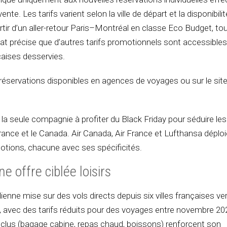
ente. Les tarifs varient selon la ville de départ et la disponibili
rtir d’un aller-retour Paris–Montréal en classe Eco Budget, to
at précise que d’autres tarifs promotionnels sont accessible
nçaises desservies.
t réservations disponibles en agences de voyages ou sur le sit
 la seule compagnie à profiter du Black Friday pour séduire les
rance et le Canada. Air Canada, Air France et Lufthansa déplo
tions, chacune avec ses spécificités.
ne offre ciblée loisirs
nne mise sur des vols directs depuis six villes françaises ve
 avec des tarifs réduits pour des voyages entre novembre 202
nclus (bagage cabine, repas chaud, boissons) renforcent son