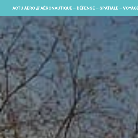
ACTU AERO /// AÉRONAUTIQUE – DÉFENSE – SPATIALE – VOYAG