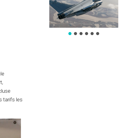
cle
t,
cluse
 tarifs les