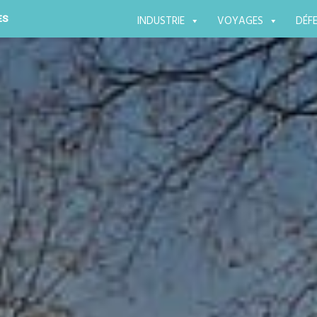
Aller
ES
INDUSTRIE
VOYAGES
DÉF
au
contenu
principal