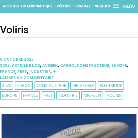
MENU
ACTU AERO /// AÉRONAUTIQUE – DÉFENSE – SPATIALE – VOYAGES
Voliris
6 OCTOBRE 2025
2025
,
ARTICLE BUZZ
,
AVGEEK
,
CARGO
,
CONSTRUCTEUR
,
EUROPE
,
FRANCE
,
FRET
,
INDUSTRIE
,
✈︎
LAISSER UN COMMENTAIRE
2025
CARGO
CONSTRUCTEUR
DIRIGEABLE
ELECTRIQUE
EUROPE
FRANCE
FRET
INDUSTRIE
MICHELIN
VOLIRIS