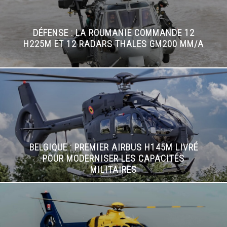
DÉFENSE : LA ROUMANIE COMMANDE 12
H225M ET 12 RADARS THALES GM200 MM/A
BELGIQUE : PREMIER AIRBUS H145M LIVRÉ
POUR MODERNISER LES CAPACITÉS
MILITAIRES