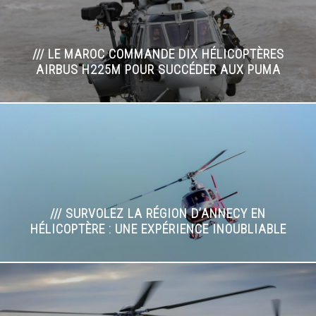
/// LE MAROC COMMANDE DIX HÉLICOPTÈRES
AIRBUS H225M POUR SUCCÉDER AUX PUMA
/// SURVOLEZ LA RÉGION D’ANNECY EN
HÉLICOPTÈRE : UNE EXPÉRIENCE INOUBLIABLE