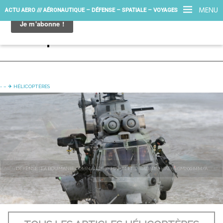
MENU
ACTU AERO /// AÉRONAUTIQUE – DÉFENSE – SPATIALE – VOYAGES
Hélicoptère
- – ✈︎ HÉLICOPTÈRES
DÉFENSE : LA ROUMANIE COMMANDE 12 H225M ET 12 RADARS THALES GM200 MM/A
20 JUILLET 2026