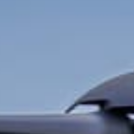
irbus H145M livré pour mo