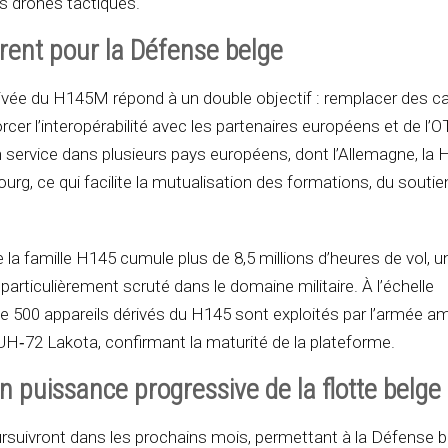
s drones tactiques.
rent pour la Défense belge
arrivée du H145M répond à un double objectif : remplacer des c
forcer l’interopérabilité avec les partenaires européens et de l’
n service dans plusieurs pays européens, dont l’Allemagne, la H
rg, ce qui facilite la mutualisation des formations, du soutie
.
 la famille H145 cumule plus de 8,5 millions d’heures de vol, u
é particulièrement scruté dans le domaine militaire. À l’échelle
 de 500 appareils dérivés du H145 sont exploités par l’armée a
UH‑72 Lakota, confirmant la maturité de la plateforme.
 puissance progressive de la flotte belge
ursuivront dans les prochains mois, permettant à la Défense b