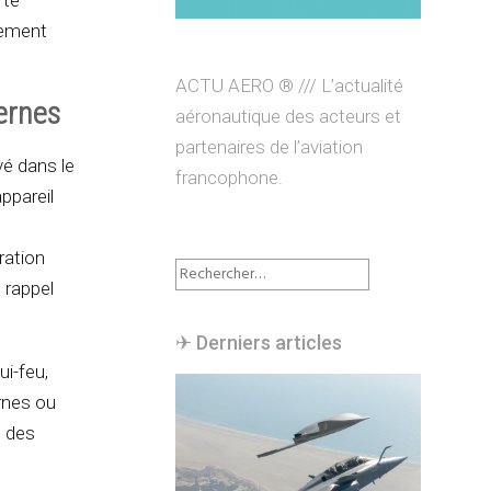
rte
gement
ACTU AERO ® /// L’actualité
ernes
aéronautique des acteurs et
partenaires de l’aviation
vé dans le
francophone.
appareil
ration
Rechercher :
 rappel
✈︎ Derniers articles
ui-feu,
ernes ou
s des