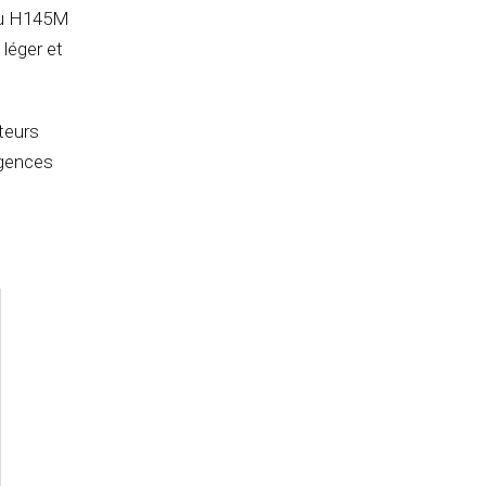
 du H145M
léger et
ateurs
igences