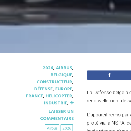
2026
,
AIRBUS
,
BELGIQUE
,
CONSTRUCTEUR
,
DÉFENSE
,
EUROPE
,
La Défense belge a o
FRANCE
,
HELICOPTER
,
renouvellement de sa 
INDUSTRIE
,
✈︎
LAISSER UN
L’appareil, remis par
COMMENTAIRE
piloté via la
NSPA
, d
Airbus
2026