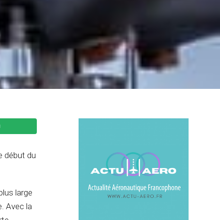
e début du
plus large
e. Avec la