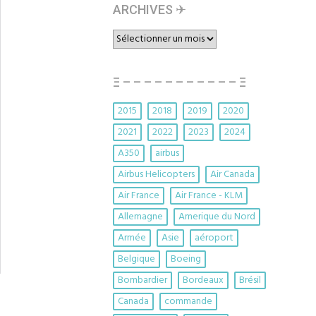
ARCHIVES ✈︎
ARCHIVES
✈︎
Ξ – – – – – – – – – – – Ξ
2015
2018
2019
2020
2021
2022
2023
2024
A350
airbus
Airbus Helicopters
Air Canada
Air France
Air France - KLM
Allemagne
Amerique du Nord
Armée
Asie
aéroport
Belgique
Boeing
Bombardier
Bordeaux
Brésil
Canada
commande