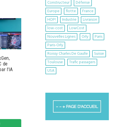
Constructeur
Défense
Europe
flotte
France
HOP!
Industrie
Livraison
low-cost
LowCost
Nouvelles Lignes
Orly
Paris
Paris-Orly
Roissy Charles De Gaulle
Suisse
xGen,
Toulouse
Trafic passagers
C de
ar l’IA
USA