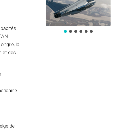
apacités
OTAN.
ongrie, la
n et des
n
méricaine
elge de