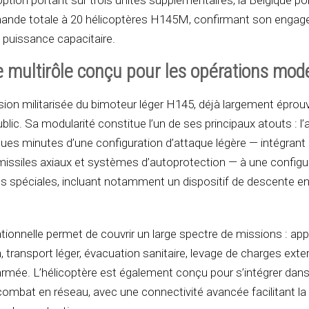
ption portant sur trois unités supplémentaires, la Belgique po
nde totale à 20 hélicoptères H145M, confirmant son enga
puissance capacitaire.
e multirôle conçu pour les opérations mod
ion militarisée du bimoteur léger H145, déjà largement éprou
blic. Sa modularité constitue l’un de ses principaux atouts : l’
ues minutes d’une configuration d’attaque légère — intégrant
issiles axiaux et systèmes d’autoprotection — à une configu
s spéciales, incluant notamment un dispositif de descente en
rationnelle permet de couvrir un large spectre de missions : app
on, transport léger, évacuation sanitaire, levage de charges ext
armée. L’hélicoptère est également conçu pour s’intégrer dan
mbat en réseau, avec une connectivité avancée facilitant la