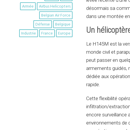
levée récente d’une o
Armée
Airbus Helicopters
désormais sa comma
Belgian Air Force
dans une montée en 
Défense
Belgique
Un hélicoptèr
Industrie
France
Europe
Le H145M est la vers
monde civil et parapu
peut passer en quelq
armements guidés, m
dédiée aux opération
rapide.
Cette flexibilité opé
infiltration/extracti
encore surveillance 
environnements de co