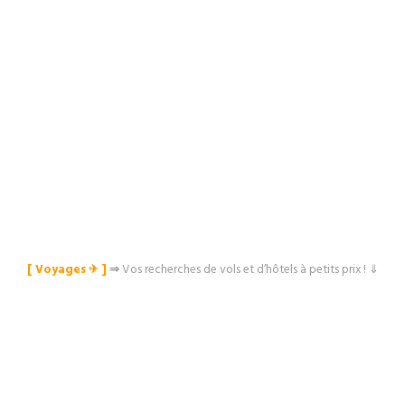
[ Voyages ✈︎ ]
⇒
Vos recherches de vols et d’hôtels à petits prix ! ⇓