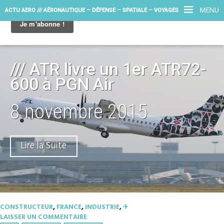
MENU
ACTU AERO /// AÉRONAUTIQUE – DÉFENSE – SPATIALE – VOYAGES
/// ATR livre un 1er ATR72-
600 à PGN Air
8 novembre 2015
Lire la Suite
CONSTRUCTEUR
,
FRANCE
,
INDUSTRIE
,
✈︎
LAISSER UN COMMENTAIRE