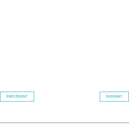
Navigation
PRÉCÉDENT
SUIVANT
des
articles