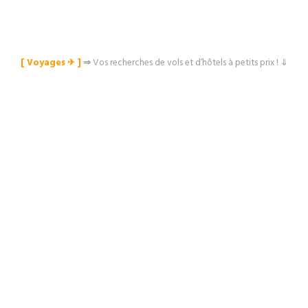
[ Voyages ✈︎ ]
⇒
Vos recherches de vols et d’hôtels à petits prix ! ⇓