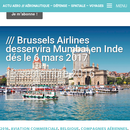
MENU
ACTU AERO /// AÉRONAUTIQUE – DÉFENSE – SPATIALE – VOYAGES
/// Brussels Airlines
desservira Mumbai en Inde
dés le 6 mars 2017
13 septembre 2016
Lire la Suite
2016
,
AVIATION COMMERCIALE
,
BELGIQUE
,
COMPAGNIES AÉRIENNES
,