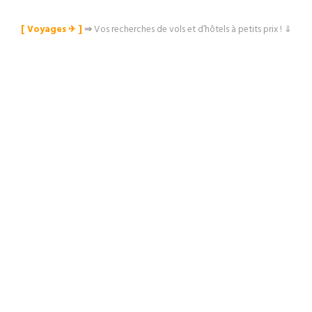
[ Voyages ✈︎ ]
⇒
Vos recherches de vols et d’hôtels à petits prix ! ⇓