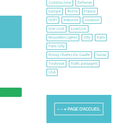
Constructeur
Défense
Europe
flotte
France
HOP!
Industrie
Livraison
low-cost
LowCost
Nouvelles Lignes
Orly
Paris
Paris-Orly
Roissy Charles De Gaulle
Suisse
Toulouse
Trafic passagers
USA