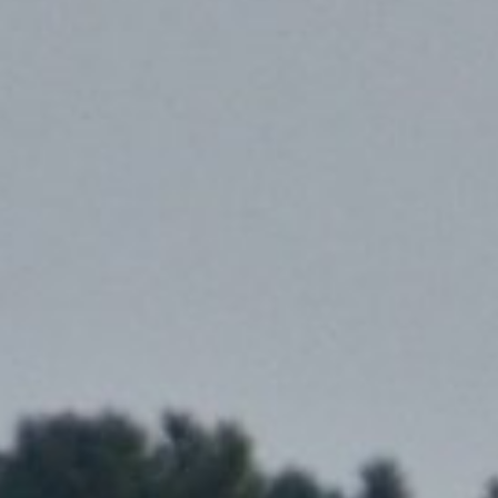
/// HOP! Air France p
18 avril 2017
Lire la Suite