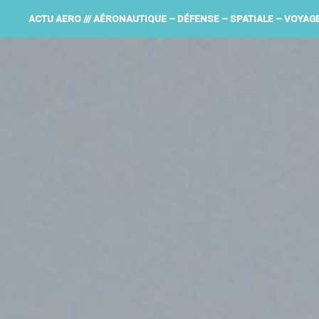
ACTU AERO /// AÉRONAUTIQUE – DÉFENSE – SPATIALE – VOYAG