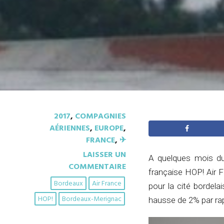
2017
,
COMPAGNIES
AÉRIENNES
,
EUROPE
,
FRANCE
,
✈︎
LAISSER UN
A quelques mois du
COMMENTAIRE
française HOP! Air 
Bordeaux
Air France
pour la cité bordela
HOP!
Bordeaux-Merignac
hausse de 2% par rap