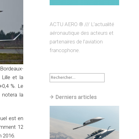
ACTU AERO ® /// L’actualité
aéronautique des acteurs et
partenaires de l’aviation
francophone.
 Bordeaux-
Rechercher :
ille et la
 +0,4 %. Le
 notera la
✈︎ Derniers articles
nuel est en
tamment 12
n 2016.