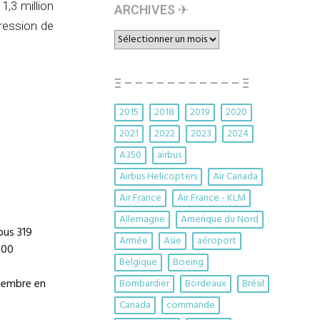
1,3 million
ARCHIVES ✈︎
ression de
ARCHIVES
✈︎
Ξ – – – – – – – – – – – Ξ
2015
2018
2019
2020
2021
2022
2023
2024
A350
airbus
Airbus Helicopters
Air Canada
Air France
Air France - KLM
Allemagne
Amerique du Nord
bus 319
Armée
Asie
aéroport
700
Belgique
Boeing
ptembre en
Bombardier
Bordeaux
Brésil
Canada
commande