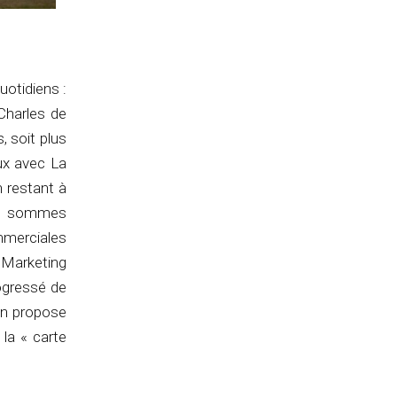
uotidiens :
-Charles de
, soit plus
ux avec La
n restant à
ous sommes
merciales
 Marketing
rogressé de
on propose
 la « carte