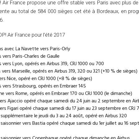
 Air France propose une offre stable vers Paris avec plus de 
sente au total de 584 000 sièges cet été à Bordeaux, en prog
6.
! Air France pour l’été 2017
ns avec La Navette vers Paris-Orly
s vers Paris-Charles de Gaulle
s vers Lyon, opérés en Airbus 319, CRJ 1000 ou 700
s vers Marseille, opérés en Airbus 319, 320 ou 321 (+10 % de sièges)
vers Nice, opéré en CRJ 1000 (+8 % de sièges)
s vers Strasbourg, opérés en Embraer 145
ine vers Rome, opérés en Embraer 170 ou CRJ 1000 (le dimanche)
 vers Ajaccio opéré chaque samedi du 24 juin au 2 septembre en Air
 vers Figari opéré chaque samedi du 17 juin au 23 septembre en CRJ 
l supplémentaire le jeudi du 3 au 24 août, opéré en Airbus 320
l saisonnier vers Bastia opéré chaque samedi du 1er juillet au 16 se
l saisonnier vers Copenhague opéré chaque dimanche en Airbus