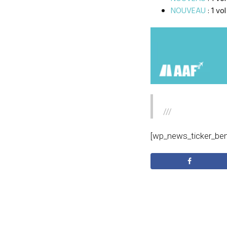
NOUVEAU
: 1 vo
///
[wp_news_ticker_be