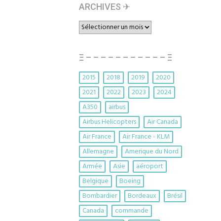
ARCHIVES ✈︎
ARCHIVES
✈︎
Ξ – – – – – – – – – – – Ξ
2015
2018
2019
2020
2021
2022
2023
2024
A350
airbus
Airbus Helicopters
Air Canada
Air France
Air France - KLM
Allemagne
Amerique du Nord
Armée
Asie
aéroport
Belgique
Boeing
Bombardier
Bordeaux
Brésil
Canada
commande