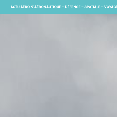
ACTU AERO /// AÉRONAUTIQUE – DÉFENSE – SPATIALE – VOYAG