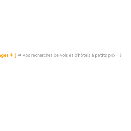
ges ✈︎ ]
⇒
Vos recherches de vols et d’hôtels à petits prix ! ⇓