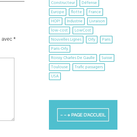
Constructeur
Défense
Europe
flotte
France
HOP!
Industrie
Livraison
low-cost
LowCost
s avec
*
Nouvelles Lignes
Orly
Paris
Paris-Orly
Roissy Charles De Gaulle
Suisse
Toulouse
Trafic passagers
USA