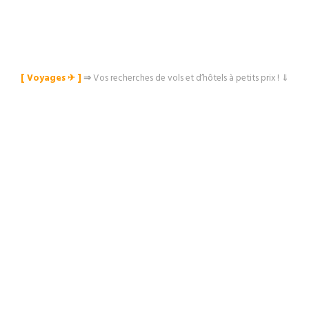
[ Voyages ✈︎ ]
⇒
Vos recherches de vols et d’hôtels à petits prix ! ⇓