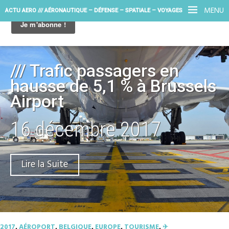
MENU
ACTU AERO /// AÉRONAUTIQUE – DÉFENSE – SPATIALE – VOYAGES
/// Trafic passagers en
hausse de 5,1 % à Brussels
Airport
16 décembre 2017
Lire la Suite
2017
,
AÉROPORT
,
BELGIQUE
,
EUROPE
,
TOURISME
,
✈︎