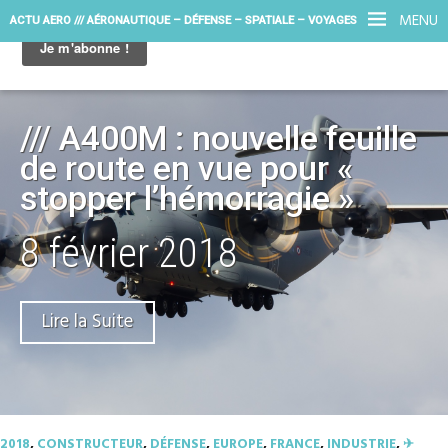
MENU
ACTU AERO /// AÉRONAUTIQUE – DÉFENSE – SPATIALE – VOYAGES
/// A400M : nouvelle feuille
de route en vue pour «
stopper l’hémorragie »
8 février 2018
Lire la Suite
2018
,
CONSTRUCTEUR
,
DÉFENSE
,
EUROPE
,
FRANCE
,
INDUSTRIE
,
✈︎