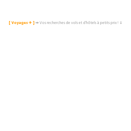
[ Voyages ✈︎ ]
⇒
Vos recherches de vols et d’hôtels à petits prix ! ⇓