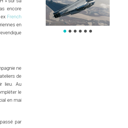
H » sur sa
pas encore
, ex
French
ériennes en
revendique
mpagnie ne
ateliers de
r lieu. Au
ompléter le
ial en mai
 passé par