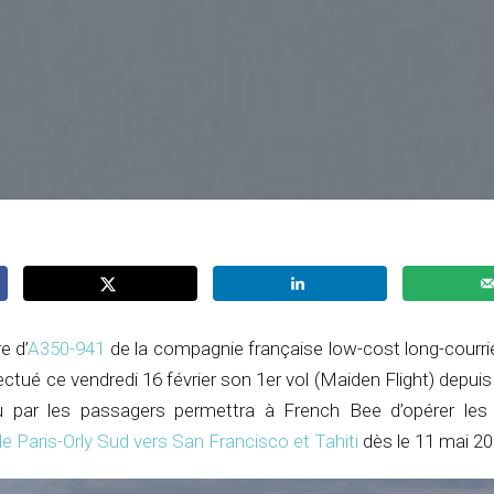
e d’
A350-941
de la compagnie française low-cost long-courrier,
ectué ce vendredi 16 février son 1er vol (Maiden Flight) depui
du par les passagers permettra à French Bee d’opérer le
de Paris-Orly Sud vers San Francisco et Tahiti
dès le 11 mai 20