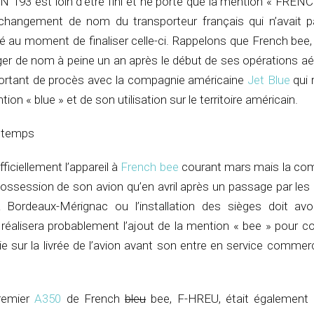
193 est loin d’être fini et ne porte que la mention « FRENC
 changement de nom du transporteur français qui n’avait 
é au moment de finaliser celle-ci. Rappelons que French bee
nger de nom à peine un an après le début de ses opérations a
portant de procès avec la compagnie américaine
Jet Blue
qui 
tion « blue » et de son utilisation sur le territoire américain.
2 temps
officiellement l’appareil à
French bee
courant mars mais la co
ossession de son avion qu’en avril après un passage par les 
Bordeaux-Mérignac ou l’installation des sièges doit avoi
 réalisera probablement l’ajout de la mention « bee » pour c
 sur la livrée de l’avion avant son entre en service commerc
remier
A350
de French
bleu
bee, F-HREU, était également