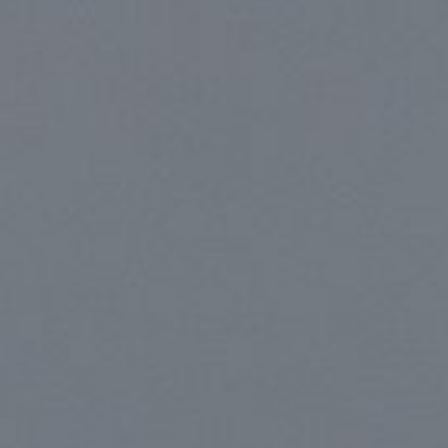
/// Airbus : le 2nd A
16 février 2018
Lire la Suite