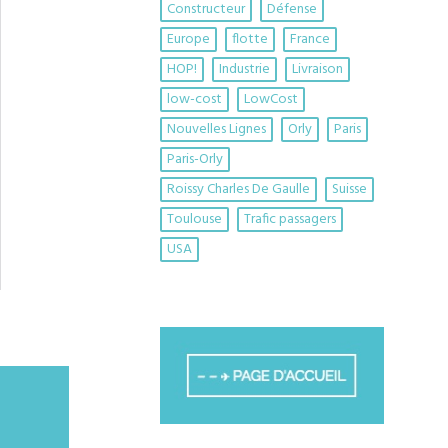
Constructeur
Défense
Europe
flotte
France
HOP!
Industrie
Livraison
low-cost
LowCost
Nouvelles Lignes
Orly
Paris
Paris-Orly
Roissy Charles De Gaulle
Suisse
Toulouse
Trafic passagers
USA