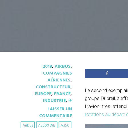
2018
,
AIRBUS
,
COMPAGNIES
AÉRIENNES
,
CONSTRUCTEUR
,
Le second exemplair
EUROPE
,
FRANCE
,
groupe Dubreil, a eff
INDUSTRIE
,
✈︎
L’avion très atten
LAISSER UN
rotations au départ 
COMMENTAIRE
Airbus
A350XWB
A350