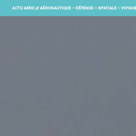
ACTU AERO /// AÉRONAUTIQUE – DÉFENSE – SPATIALE – VOYAG