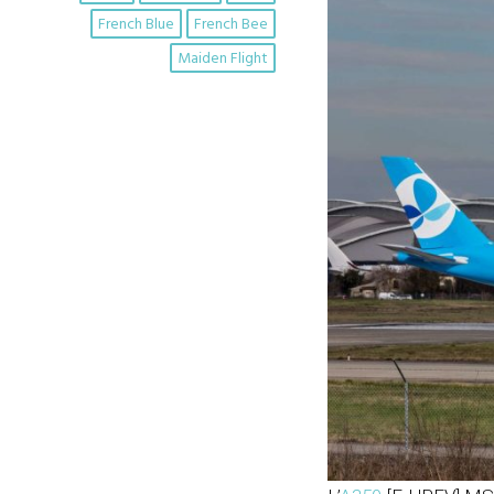
French Blue
French Bee
Maiden Flight