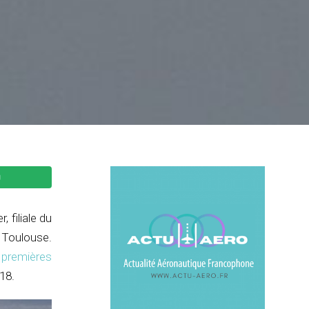
 filiale du
s Toulouse.
s
premières
18.