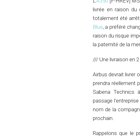
L’
A350
[F-HREV] MSN 
livrée en raison du
totalement été arrêt
Blue
, a préféré cha
raison du risque im
la paternité de la men
/// Une livraison en 
Airbus devrait livrer 
prendra réellement p
Sabena Technics à 
passage l’entreprise
nom de la compagnie
prochain.
Rappelons que le p