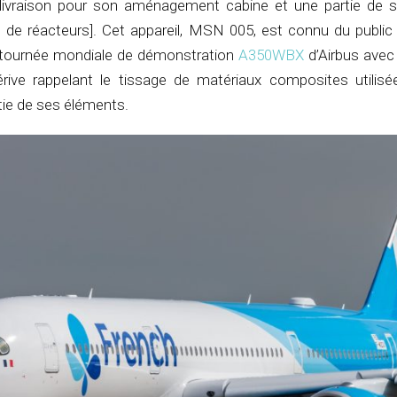
livraison pour son aménagement cabine et une partie de s
s de réacteurs]. Cet appareil, MSN 005, est connu du public
 tournée mondiale de démonstration
A350WBX
d’Airbus avec 
rive rappelant le tissage de matériaux composites utilisé
rtie de ses éléments.