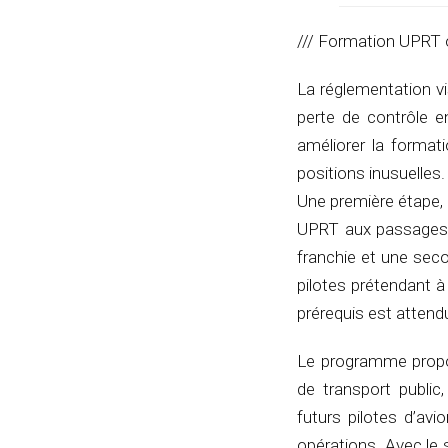
/// Formation UPRT o
La réglementation vis
perte de contrôle e
améliorer la format
positions inusuelles.
Une première étape,
UPRT aux passages d
franchie et une sec
pilotes prétendant à
prérequis est attend
Le programme propos
de transport public,
futurs pilotes d’av
opérations. Avec le 