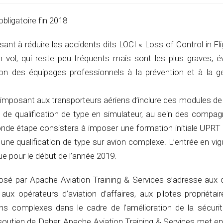
bligatoire fin 2018
ant à réduire les accidents dits LOCI « Loss of Control in Fli
n vol, qui reste peu fréquents mais sont les plus graves, é
ion des équipages professionnels à la prévention et à la g
 imposant aux transporteurs aériens d’inclure des modules de
e qualification de type en simulateur, au sein des compagn
onde étape consistera à imposer une formation initiale UPRT 
 une qualification de type sur avion complexe. L’entrée en vi
ue pour le début de l’année 2019.
é par Apache Aviation Training & Services s’adresse aux 
 aux opérateurs d’aviation d’affaires, aux pilotes propriéta
ions complexes dans le cadre de l’amélioration de la sécurit
soutien de Daher, Apache Aviation Training & Services met e