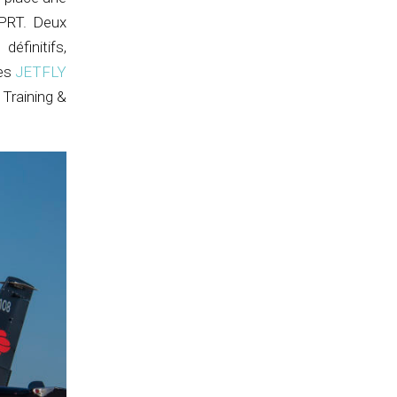
 UPRT. Deux
définitifs,
res
JETFLY
Training &