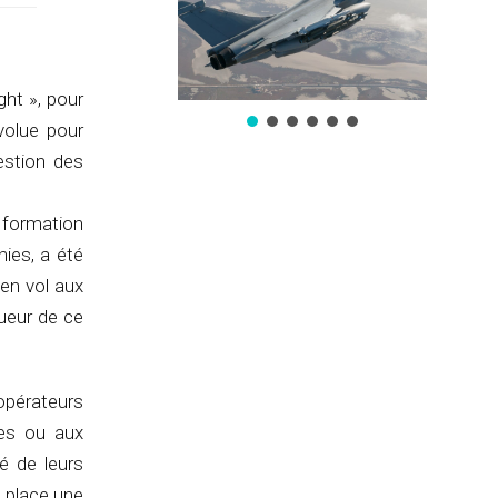
ght », pour
volue pour
estion des
 formation
ies, a été
en vol aux
gueur de ce
opérateurs
ires ou aux
é de leurs
n place une