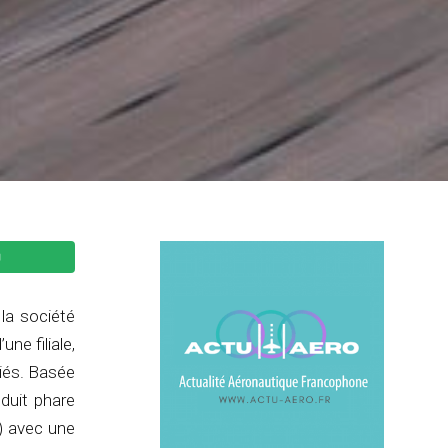
la société
une filiale,
iés.
Basée
oduit phare
) avec une