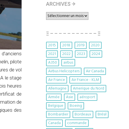
ARCHIVES ✈︎
ARCHIVES
✈︎
Ξ – – – – – – – – – – – Ξ
2015
2018
2019
2020
2021
2022
2023
2024
 d’anciens
lin, pilote
A350
airbus
ures de vol
Airbus Helicopters
Air Canada
A le stage
Air France
Air France - KLM
rois heures
Allemagne
Amerique du Nord
rtificat de
Armée
Asie
aéroport
ormation de
Belgique
Boeing
giques des
Bombardier
Bordeaux
Brésil
Canada
commande