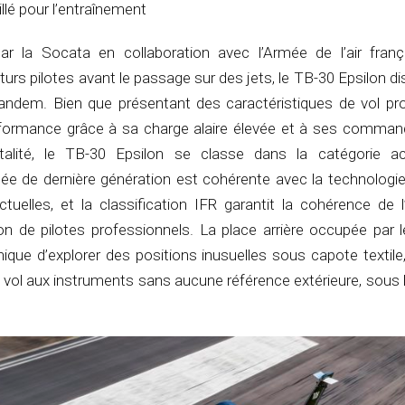
illé pour l’entraînement
r la Socata en collaboration avec l’Armée de l’air franç
turs pilotes avant le passage sur des jets, le TB-30 Epsilon d
tandem. Bien que présentant des caractéristiques de vol pr
erformance grâce à sa charge alaire élevée et à ses comman
talité, le TB-30 Epsilon se classe dans la catégorie ac
ée de dernière génération est cohérente avec la technologi
uelles, et la classification IFR garantit la cohérence de l
ion de pilotes professionnels. La place arrière occupée par l
unique d’explorer des positions inusuelles sous capote textile
vol aux instruments sans aucune référence extérieure, sous 