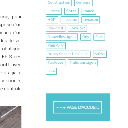
Constructeur
Défense
Europe
flotte
France
aise, pour
HOP!
Industrie
Livraison
ispose d’un
low-cost
LowCost
oches d’un
Nouvelles Lignes
Orly
Paris
des de vol
Paris-Orly
robatique.
Roissy Charles De Gaulle
Suisse
e EFIS des
Toulouse
Trafic passagers
’outil avec
USA
e stagiaire
, « hood »,
le contrôle