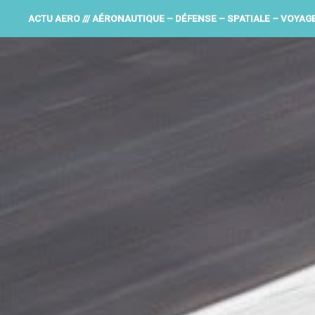
ACTU AERO /// AÉRONAUTIQUE – DÉFENSE – SPATIALE – VOYAG