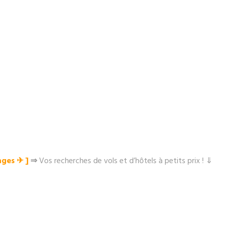
ges ✈︎ ]
⇒
Vos recherches de vols et d’hôtels à petits prix ! ⇓