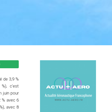
sé de 3,9 %
 %), c’est
n juin pour
 2 % avec 6
%), avec 8