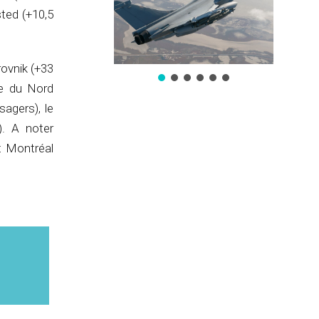
ted (+10,5
rovnik (+33
ue du Nord
agers), le
). A noter
t Montréal