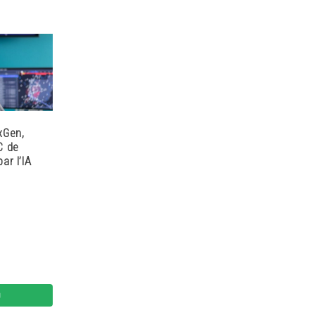
xGen,
C de
ar l’IA