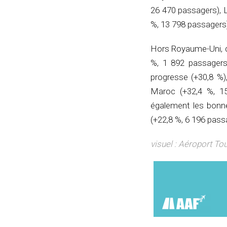
26 470 passagers), 
%, 13 798 passagers)
Hors Royaume-Uni, de
%, 1 892 passagers)
progresse (+30,8 %)
Maroc (+32,4 %, 15
également les bonne
(+22,8 %, 6 196 pass
visuel : Aéroport T