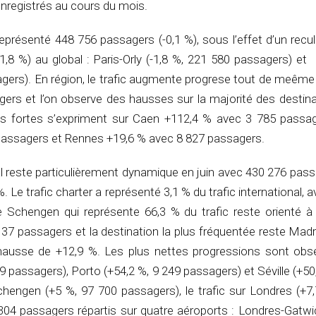
registrés au cours du mois.
 représenté 448 756 passagers (-0,1 %), sous l’effet d’un recu
(-1,8 %) au global : Paris-Orly (-1,8 %, 221 580 passagers) e
agers). En région, le trafic augmente progrese tout de meême
ers et l’on observe des hausses sur la majorité des destina
us fortes s’expriment sur Caen +112,4 % avec 3 785 passage
passagers et Rennes +19,6 % avec 8 827 passagers.
nal reste particulièrement dynamique en juin avec 430 276 pass
 Le trafic charter a représenté 3,1 % du trafic international, 
 Schengen qui représente 66,3 % du trafic reste orienté à
37 passagers et la destination la plus fréquentée reste Mad
hausse de +12,9 %. Les plus nettes progressions sont obs
9 passagers), Porto (+54,2 %, 9 249 passagers) et Séville (+50
hengen (+5 %, 97 700 passagers), le trafic sur Londres (+7,
304 passagers répartis sur quatre aéroports : Londres-Gatwi