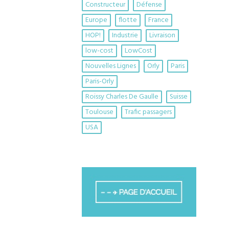
Constructeur
Défense
Europe
flotte
France
HOP!
Industrie
Livraison
low-cost
LowCost
Nouvelles Lignes
Orly
Paris
Paris-Orly
Roissy Charles De Gaulle
Suisse
Toulouse
Trafic passagers
USA