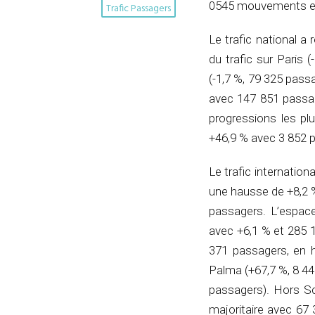
0545 mouvements en
Trafic Passagers
Le trafic national a
du trafic sur Paris 
(-1,7 %, 79 325 pass
avec 147 851 passag
progressions les pl
+46,9 % avec 3 852 
Le trafic internatio
une hausse de +8,2 %.
passagers. L’espace
avec +6,1 % et 285 1
371 passagers, en 
Palma (+67,7 %, 8 44
passagers). Hors Sc
majoritaire avec 67 