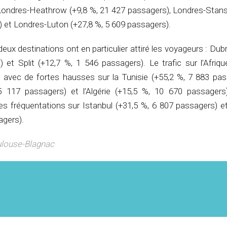
Londres-Heathrow (+9,8 %, 21 427 passagers), Londres-Stans
 et Londres-Luton (+27,8 %, 5 609 passagers).
ux destinations ont en particulier attiré les voyageurs : Dub
 et Split (+12,7 %, 1 546 passagers). Le trafic sur l’Afriq
, avec de fortes hausses sur la Tunisie (+55,2 %, 7 883 pass
 117 passagers) et l’Algérie (+15,5 %, 10 670 passagers
s fréquentations sur Istanbul (+31,5 %, 6 807 passagers) e
agers).
oulouse-Blagnac