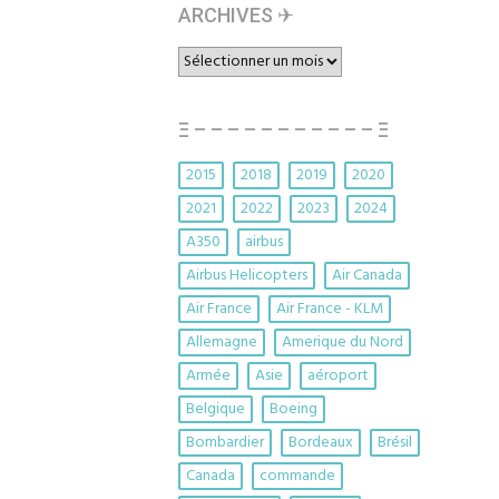
ARCHIVES ✈︎
ARCHIVES
✈︎
Ξ – – – – – – – – – – – Ξ
2015
2018
2019
2020
2021
2022
2023
2024
A350
airbus
Airbus Helicopters
Air Canada
Air France
Air France - KLM
Allemagne
Amerique du Nord
Armée
Asie
aéroport
Belgique
Boeing
Bombardier
Bordeaux
Brésil
Canada
commande