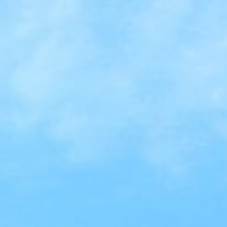
/// Toulouse-Blagnac :
passagers
11 juillet 2018
Lire la Suite