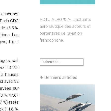
l asser net
ACTU AERO ® /// L’actualité
t Paris-CDG
aéronautique des acteurs et
 de +3,5 %,
partenaires de l’aviation
tions. Les
francophone.
rs, Figari
Rechercher :
agers, soit
avec 13 193
 la hausse
✈︎ Derniers articles
rid avec 32
ervées sur
,3 %, 4 567
7 %) reste
ck (+1,6 %,