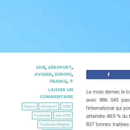
2018
,
AÉROPORT
,
AVGEEK
,
EUROPE
,
FRANCE
,
✈︎
LAISSER UN
Le mois dernier, le 
COMMENTAIRE
avec 886 045 passag
France
Aéroport
2018
l’international qui 
Toulouse
Juin 2018
atteindre 48,9 % du 
Toulouse-Blagnac
837 tonnes traitées