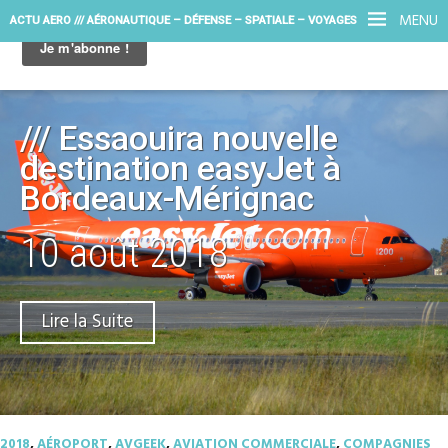
MENU
ACTU AERO /// AÉRONAUTIQUE – DÉFENSE – SPATIALE – VOYAGES
/// Essaouira nouvelle
destination easyJet à
Bordeaux-Mérignac
10 août 2018
Lire la Suite
2018
,
AÉROPORT
,
AVGEEK
,
AVIATION COMMERCIALE
,
COMPAGNIES