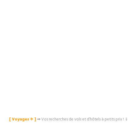
[ Voyages ✈︎ ]
⇒
Vos recherches de vols et d’hôtels à petits prix ! ⇓