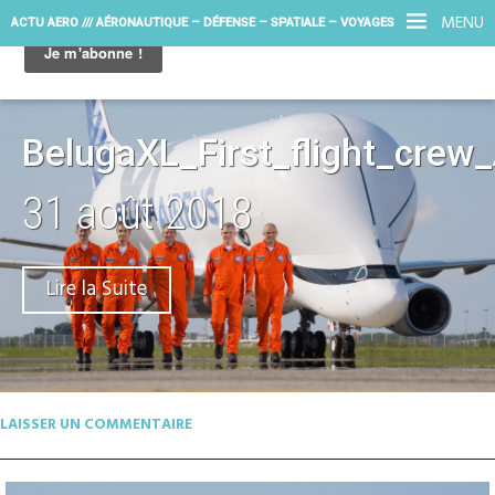
MENU
ACTU AERO /// AÉRONAUTIQUE – DÉFENSE – SPATIALE – VOYAGES
BelugaXL_First_flight_crew
31 août 2018
Lire la Suite
LAISSER UN COMMENTAIRE