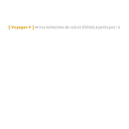
[ Voyages ✈︎ ]
⇒
Vos recherches de vols et d’hôtels à petits prix ! ⇓