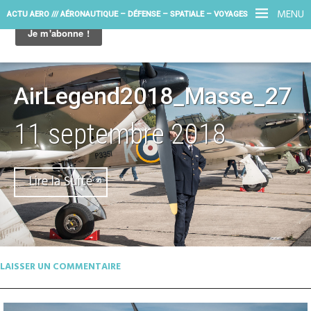
MENU
ACTU AERO /// AÉRONAUTIQUE – DÉFENSE – SPATIALE – VOYAGES
AirLegend2018_Masse_27
11 septembre 2018
Lire la Suite
LAISSER UN COMMENTAIRE