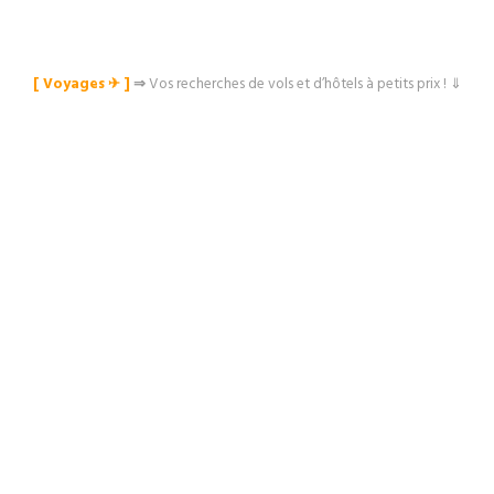
[ Voyages ✈︎ ]
⇒
Vos recherches de vols et d’hôtels à petits prix ! ⇓