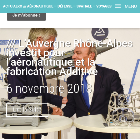
MENU
ACTU AERO /// AÉRONAUTIQUE – DÉFENSE – SPATIALE – VOYAGES
/// L’Auvergne Rhône-Alpes
investit pour
l’aéronautique et la
fabrication Additive
6 novembre 2018
Lire la Suite