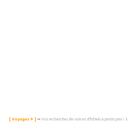
[ Voyages ✈︎ ]
⇒
Vos recherches de vols et d’hôtels à petits prix ! ⇓