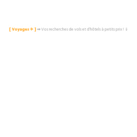
[ Voyages ✈︎ ]
⇒
Vos recherches de vols et d’hôtels à petits prix ! ⇓