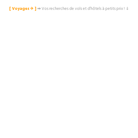
[ Voyages ✈︎ ]
⇒
Vos recherches de vols et d’hôtels à petits prix ! ⇓