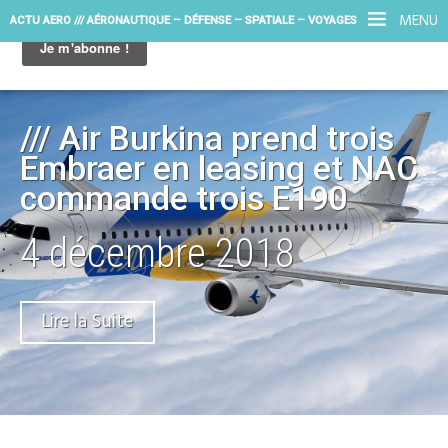
MENU
ACTU AERO /// AÉRONAUTIQUE – DÉFENSE – SPATIALE – VOYAGES
/// Air Burkina prend trois
Embraer en leasing et NAC
commande trois E190
4 décembre 2018
Lire la Suite