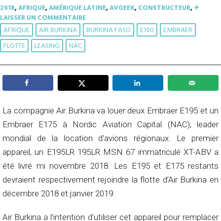
2018
,
AFRIQUE
,
AMÉRIQUE LATINE
,
AVGEEK
,
CONSTRUCTEUR
,
✈︎
LAISSER UN COMMENTAIRE
AFRIQUE
AIR BURKINA
BURKINA FASO
E190
EMBRAER
FLOTTE
LEASING
NAC
La compagnie Air Burkina va louer deux Embraer E195 et un
Embraer E175 à Nordic Aviation Capital (NAC), leader
mondial de la location d’avions régionaux. Le premier
appareil, un E195LR 195LR MSN 67 immatriculé XT-ABV a
été livré mi novembre 2018. Les E195 et E175 restants
devraient respectivement rejoindre la flotte d’Air Burkina en
décembre 2018 et janvier 2019.
Air Burkina a l’intention d’utiliser cet appareil pour remplacer