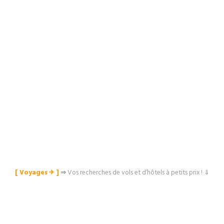
[ Voyages ✈︎ ]
⇒
Vos recherches de vols et d’hôtels à petits prix ! ⇓