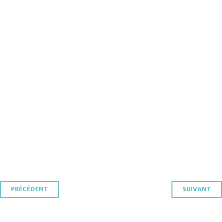
Navigation
PRÉCÉDENT
SUIVANT
des
articles