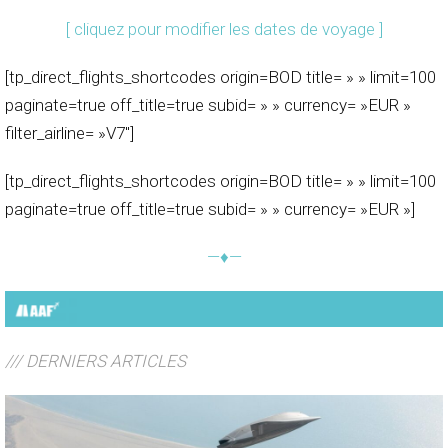
[ cliquez pour modifier les dates de voyage ]
[tp_direct_flights_shortcodes origin=BOD title= » » limit=100
paginate=true off_title=true subid= » » currency= »EUR »
filter_airline= »V7″]
[tp_direct_flights_shortcodes origin=BOD title= » » limit=100
paginate=true off_title=true subid= » » currency= »EUR »]
—♦—
/// DERNIERS ARTICLES