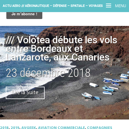
MENU
ACTU AERO /// AÉRONAUTIQUE – DÉFENSE – SPATIALE – VOYAGES
/// Volotea débute les vols
entre Bordeaux et
Lanzarote, aux Canaries
23 décembre 2018
Lire la Suite
2018
,
2019
,
AVGEEK
,
AVIATION COMMERCIALE
,
COMPAGNIES