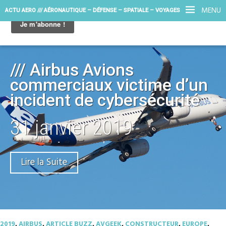
MENU
ACTU AERO /// AÉRONAUTIQUE – DÉFENSE – SPATIALE – VOYAGES
/// Airbus Avions
commerciaux victime d’un
incident de cybersécurité
31 janvier 2019
Lire la Suite
2019
,
AIRBUS
,
ARTICLE BUZZ
,
AVGEEK
,
CONSTRUCTEUR
,
EUROPE
,