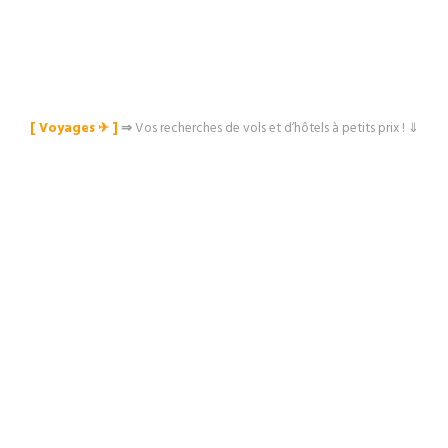
[ Voyages ✈︎ ]
⇒
Vos recherches de vols et d’hôtels à petits prix ! ⇓