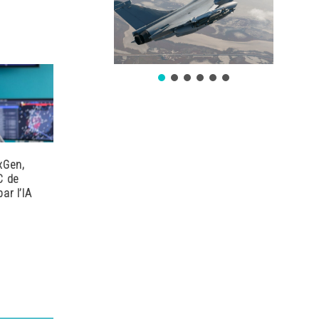
xGen,
C de
ar l’IA