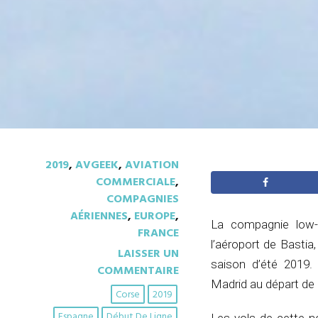
2019
,
AVGEEK
,
AVIATION
COMMERCIALE
,
COMPAGNIES
AÉRIENNES
,
EUROPE
,
La compagnie low-
FRANCE
l’aéroport de Bastia
LAISSER UN
saison d’été 2019
COMMENTAIRE
Madrid au départ de
Corse
2019
Espagne
Début De Ligne