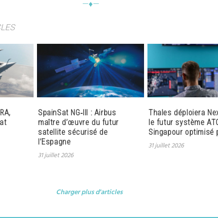
—♦—
CLES
RA,
SpainSat NG‑III : Airbus
Thales déploiera Ne
at
maître d’œuvre du futur
le futur système AT
satellite sécurisé de
Singapour optimisé p
l’Espagne
31 juillet 2026
31 juillet 2026
Charger plus d'articles