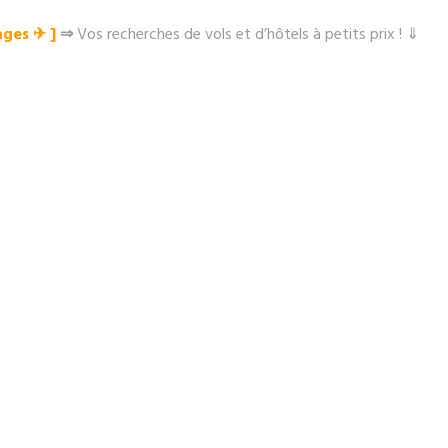
ges ✈︎ ]
⇒
Vos recherches de vols et d’hôtels à petits prix ! ⇓