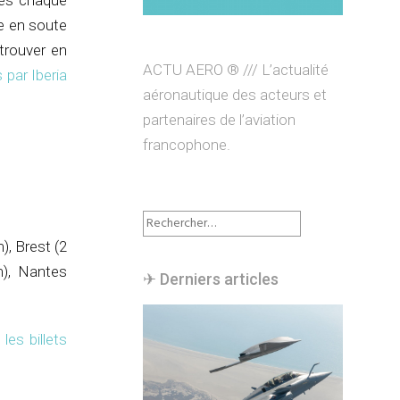
rés chaque
ge en soute
etrouver en
ACTU AERO ® /// L’actualité
par Iberia
aéronautique des acteurs et
partenaires de l’aviation
francophone.
Rechercher :
), Brest (2
m), Nantes
✈︎ Derniers articles
les billets