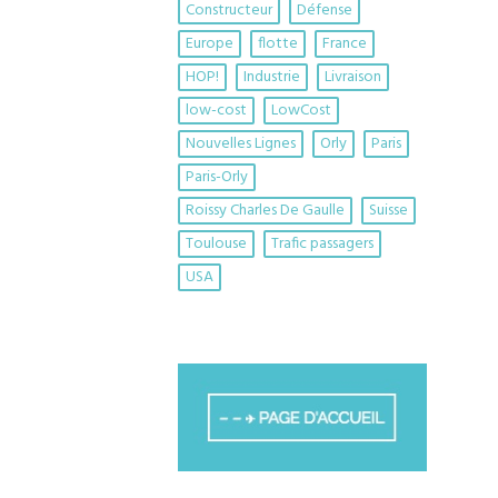
Constructeur
Défense
Europe
flotte
France
HOP!
Industrie
Livraison
low-cost
LowCost
Nouvelles Lignes
Orly
Paris
Paris-Orly
Roissy Charles De Gaulle
Suisse
Toulouse
Trafic passagers
USA