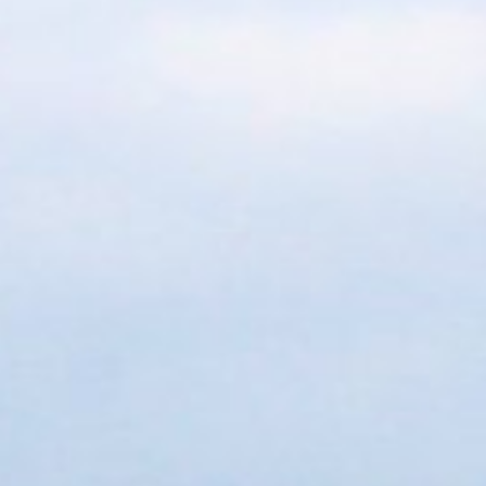
/// Volotea débute se
4 juin 2019
Lire la Suite