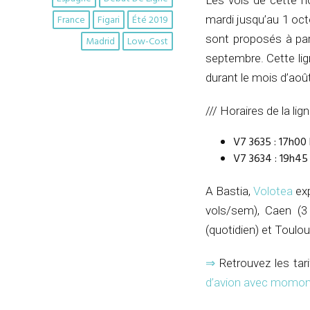
Les vols de cette n
France
Figari
Été 2019
mardi jusqu’au 1 oct
sont proposés à part
Madrid
Low-Cost
septembre. Cette li
durant le mois d’août
/// Horaires de la lig
V7 3635 : 17h00
V7 3634 : 19h45
A Bastia,
Volotea
exp
vols/sem), Caen (3 
(quotidien) et Toulo
⇒
Retrouvez les tari
d’avion avec momo