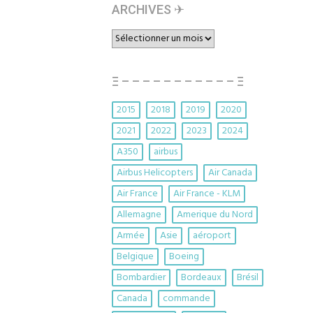
ARCHIVES ✈︎
ARCHIVES
✈︎
Ξ – – – – – – – – – – – Ξ
2015
2018
2019
2020
2021
2022
2023
2024
A350
airbus
Airbus Helicopters
Air Canada
Air France
Air France - KLM
Allemagne
Amerique du Nord
Armée
Asie
aéroport
Belgique
Boeing
Bombardier
Bordeaux
Brésil
Canada
commande