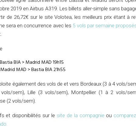
ouvelle ligne saisonnière entre Bastia et Madrid seront opé
obre 2019 en Airbus A319. Les billets aller-simple sans baga
ir de 26,72€ sur le site Volotea, les meilleurs prix étant à r
gne sera en concurrence avec les
5 vols par semaine proposés 
.
ne
 Bastia BIA > Madrid MAD 19h15
 Madrid MAD > Bastia BIA 21h55
loite également des vols de et vers Bordeaux (3 à 4 vols/sem
vols/sem), Lille (3 vols/sem), Montpellier (1 à 2 vols/se
use (2 vols/sem).
fs et disponibilités sur le
site de la compagnie
ou
comparez 
ndo
.