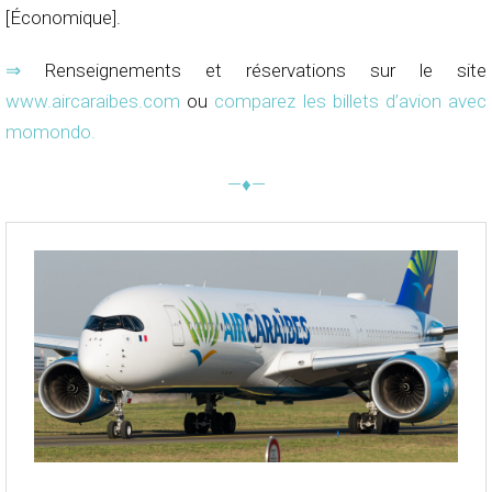
[Économique].
⇒
Renseignements et réservations sur le site
www.aircaraibes.com
ou
comparez les billets d’avion avec
momondo
.
—♦—