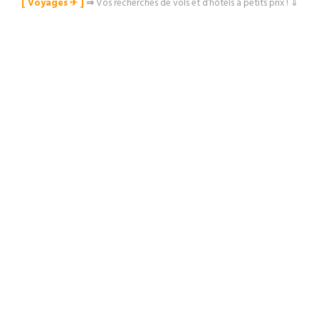
[ Voyages ✈︎ ]
⇒
Vos recherches de vols et d’hôtels à petits prix ! ⇓