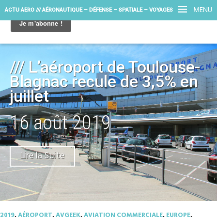
MENU
ACTU AERO /// AÉRONAUTIQUE – DÉFENSE – SPATIALE – VOYAGES
/// L’aéroport de Toulouse-
Blagnac recule de 3,5% en
juillet
16 août 2019
Lire la Suite
2019
,
AÉROPORT
,
AVGEEK
,
AVIATION COMMERCIALE
,
EUROPE
,