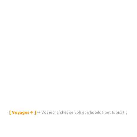
[ Voyages ✈︎ ]
⇒
Vos recherches de vols et d’hôtels à petits prix ! ⇓