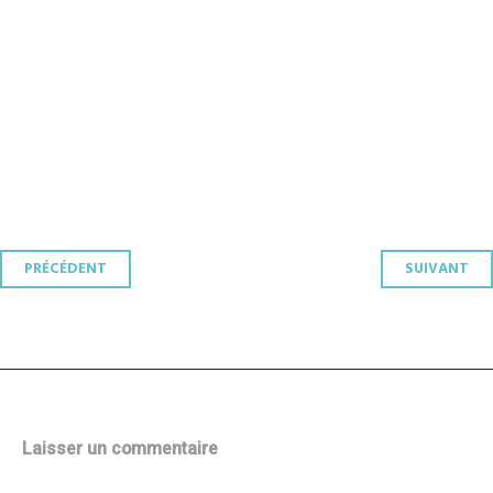
Navigation
PRÉCÉDENT
SUIVANT
des
articles
Laisser un commentaire