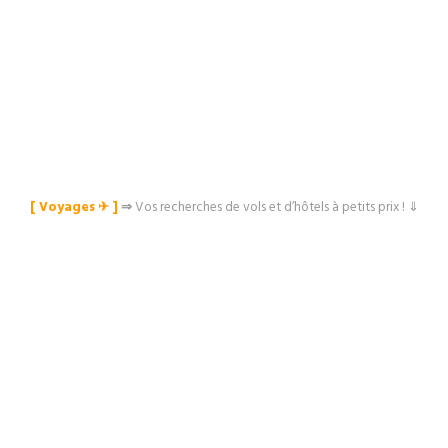
[ Voyages ✈︎ ]
⇒
Vos recherches de vols et d’hôtels à petits prix ! ⇓