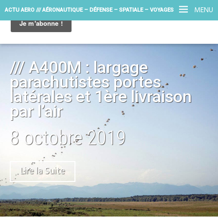
MENU
ACTU AERO /// AÉRONAUTIQUE – DÉFENSE – SPATIALE – VOYAGES
/// A400M : largage
parachutistes portes
latérales et 1ère livraison
par l’air
8 octobre 2019
Lire la Suite