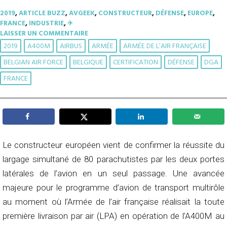
2019
,
ARTICLE BUZZ
,
AVGEEK
,
CONSTRUCTEUR
,
DÉFENSE
,
EUROPE
,
FRANCE
,
INDUSTRIE
,
✈︎
LAISSER UN COMMENTAIRE
2019
A400M
AIRBUS
ARMÉE
ARMÉE DE L’AIR FRANÇAISE
BELGIAN AIR FORCE
BELGIQUE
CERTIFICATION
DÉFENSE
DGA
FRANCE
Le constructeur européen vient de confirmer la réussite du
largage simultané de 80 parachutistes par les deux portes
latérales de l’avion en un seul passage. Une avancée
majeure pour le programme d’avion de transport multirôle
au moment où l’Armée de l’air française réalisait la toute
première livraison par air (LPA) en opération de l’A400M au