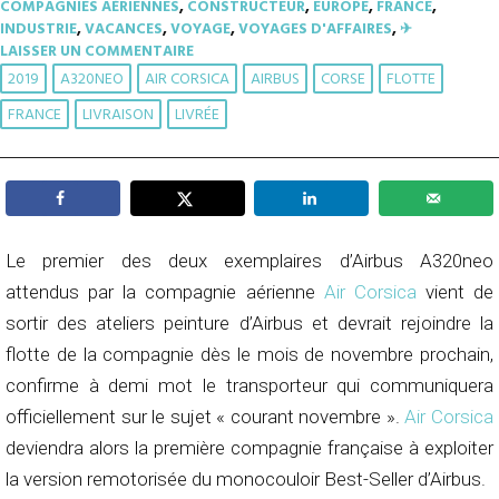
COMPAGNIES AÉRIENNES
,
CONSTRUCTEUR
,
EUROPE
,
FRANCE
,
INDUSTRIE
,
VACANCES
,
VOYAGE
,
VOYAGES D'AFFAIRES
,
✈︎
LAISSER UN COMMENTAIRE
2019
A320NEO
AIR CORSICA
AIRBUS
CORSE
FLOTTE
FRANCE
LIVRAISON
LIVRÉE
Le premier des deux exemplaires d’Airbus A320neo
attendus par la compagnie aérienne
Air Corsica
vient de
sortir des ateliers peinture d’Airbus et devrait rejoindre la
flotte de la compagnie dès le mois de novembre prochain,
confirme à demi mot le transporteur qui communiquera
officiellement sur le sujet « courant novembre ».
Air Corsica
deviendra alors la première compagnie française à exploiter
la version remotorisée du monocouloir Best-Seller d’Airbus.