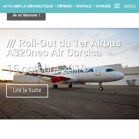
MENU
ACTU AERO /// AÉRONAUTIQUE – DÉFENSE – SPATIALE – VOYAGES
/// Roll-Out du 1er Airbus
A320neo Air Corsica
15 octobre 2019
Lire la Suite