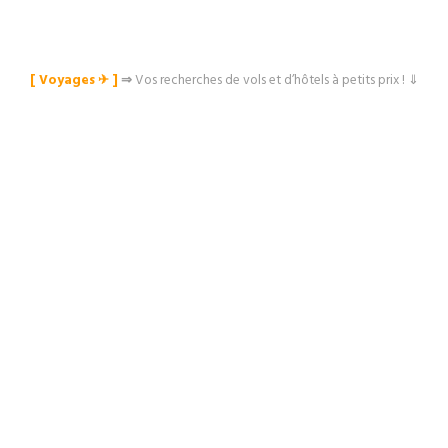
[ Voyages ✈︎ ]
⇒
Vos recherches de vols et d’hôtels à petits prix ! ⇓