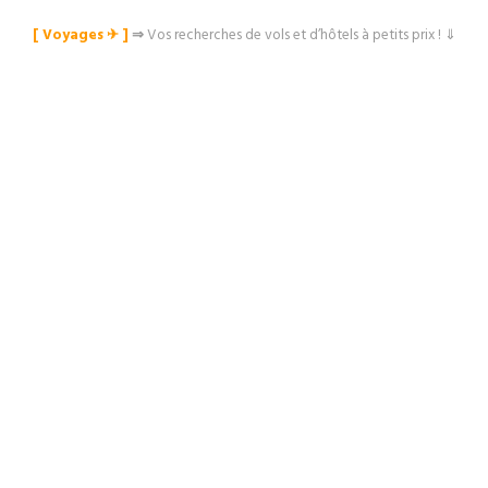
[ Voyages ✈︎ ]
⇒
Vos recherches de vols et d’hôtels à petits prix ! ⇓