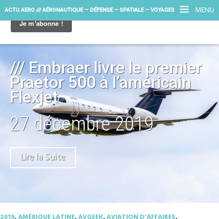
MENU
ACTU AERO /// AÉRONAUTIQUE – DÉFENSE – SPATIALE – VOYAGES
/// Embraer livre le premier
Praetor 500 à l’américain
Flexjet
27 décembre 2019
Lire la Suite
2019
,
AMÉRIQUE LATINE
,
AVGEEK
,
AVIATION D'AFFAIRES
,