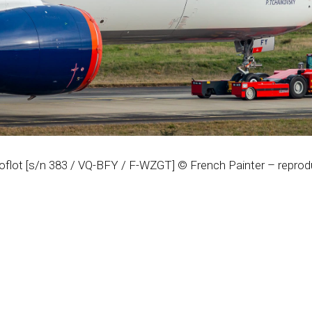
oflot [s/n 383 / VQ-BFY / F-WZGT] © French Painter – reprod