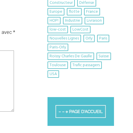
Constructeur
Défense
Europe
flotte
France
HOP!
Industrie
Livraison
low-cost
LowCost
s avec
*
Nouvelles Lignes
Orly
Paris
Paris-Orly
Roissy Charles De Gaulle
Suisse
Toulouse
Trafic passagers
USA