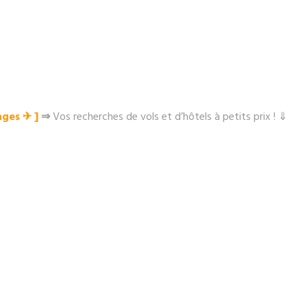
ges ✈︎ ]
⇒
Vos recherches de vols et d’hôtels à petits prix ! ⇓