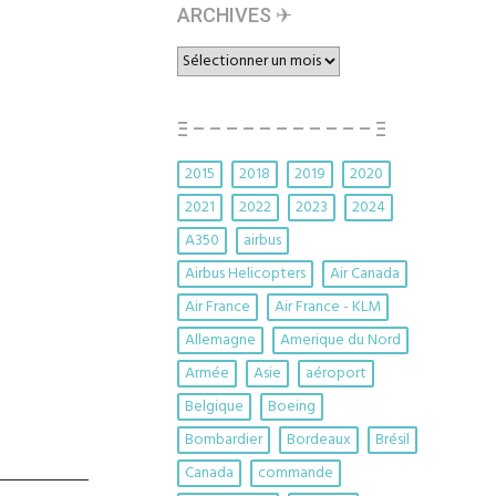
ARCHIVES ✈︎
ARCHIVES
✈︎
Ξ – – – – – – – – – – – Ξ
2015
2018
2019
2020
2021
2022
2023
2024
A350
airbus
Airbus Helicopters
Air Canada
Air France
Air France - KLM
Allemagne
Amerique du Nord
Armée
Asie
aéroport
Belgique
Boeing
Bombardier
Bordeaux
Brésil
Canada
commande