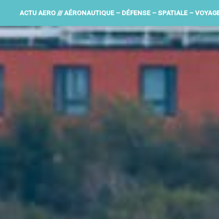
ACTU AERO /// AÉRONAUTIQUE – DÉFENSE – SPATIALE – VOYAG