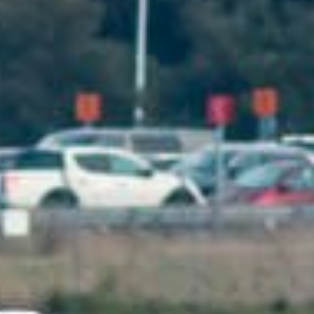
/ F-WZGT]