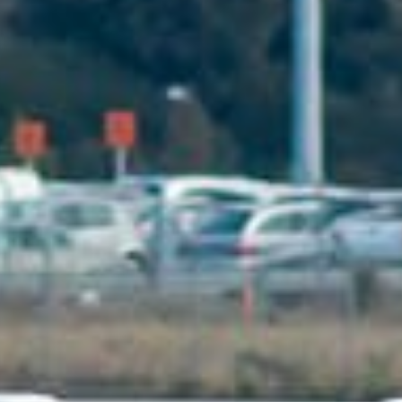
flot [s/n 383 / VQ-BFY 