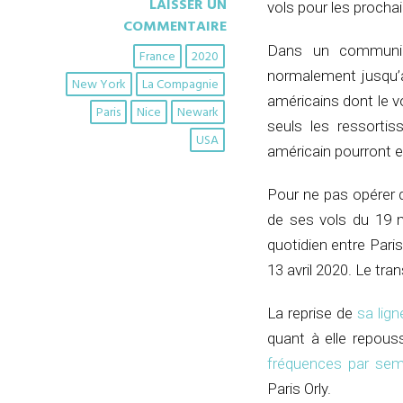
LAISSER UN
vols pour les procha
COMMENTAIRE
Dans un communiqu
France
2020
normalement jusqu’a
New York
La Compagnie
américains dont le v
Paris
Nice
Newark
seuls les ressortis
USA
américain pourront e
Pour ne pas opérer 
de ses vols du 19 ma
quotidien entre Paris
13 avril 2020. Le tran
La reprise de
sa lig
quant à elle repous
fréquences par sem
Paris Orly.