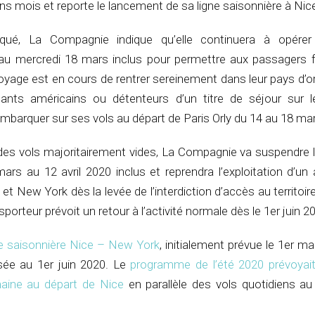
ins mois et reporte le lancement de sa ligne saisonnière à Nic
é, La Compagnie indique qu’elle continuera à opérer
u mercredi 18 mars inclus pour permettre aux passagers f
oyage est en cours de rentrer sereinement dans leur pays d’o
sants américains ou détenteurs d’un titre de séjour sur le 
mbarquer sur ses vols au départ de Paris Orly du 14 au 18 ma
des vols majoritairement vides, La Compagnie va suspendre 
rs au 12 avril 2020 inclus et reprendra l’exploitation d’un a
 et New York dès la levée de l’interdiction d’accès au territoire
sporteur prévoit un retour à l’activité normale dès le 1er juin 2
ne saisonnière Nice – New York
, initialement prévue le 1er ma
sée au 1er juin 2020. Le
programme de l’été 2020 prévoyait
aine au départ de Nice
en parallèle des vols quotidiens au