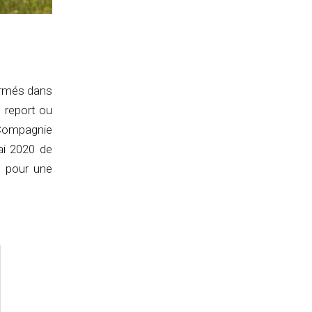
ormés dans
 report ou
 Compagnie
ai 2020 de
e pour une