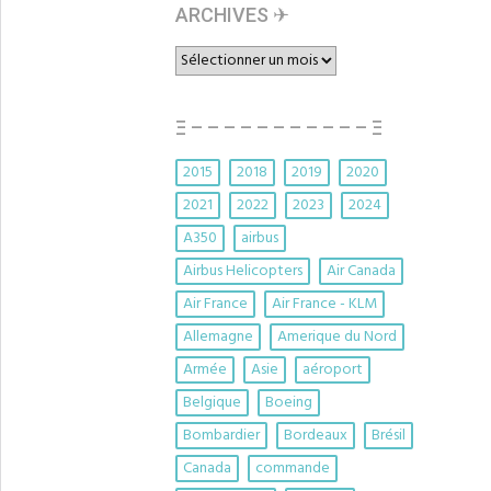
ARCHIVES ✈︎
ARCHIVES
✈︎
Ξ – – – – – – – – – – – Ξ
2015
2018
2019
2020
2021
2022
2023
2024
A350
airbus
Airbus Helicopters
Air Canada
Air France
Air France - KLM
Allemagne
Amerique du Nord
Armée
Asie
aéroport
Belgique
Boeing
Bombardier
Bordeaux
Brésil
Canada
commande