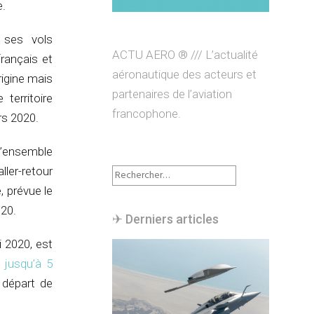
e.
 ses vols
ACTU AERO ® /// L’actualité
rançais et
aéronautique des acteurs et
rigine mais
partenaires de l’aviation
territoire
francophone.
rs 2020.
l’ensemble
Rechercher :
ller-retour
, prévue le
020.
✈︎ Derniers articles
i 2020, est
 jusqu’à 5
 départ de