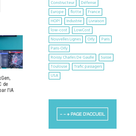
Constructeur
Défense
Europe
flotte
France
HOP!
Industrie
Livraison
low-cost
LowCost
Nouvelles Lignes
Orly
Paris
Paris-Orly
Roissy Charles De Gaulle
Suisse
Toulouse
Trafic passagers
USA
xGen,
C de
ar l’IA