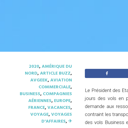
2020
,
AMÉRIQUE DU
NORD
,
ARTICLE BUZZ
,
AVGEEK
,
AVIATION
COMMERCIALE
,
Le Président des Eta
BUSINESS
,
COMPAGNIES
jours des vols en 
AÉRIENNES
,
EUROPE
,
demande aux ressort
FRANCE
,
VACANCES
,
VOYAGE
,
VOYAGES
contraint les transp
D'AFFAIRES
,
✈︎
des vols Business 