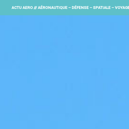
ACTU AERO /// AÉRONAUTIQUE – DÉFENSE – SPATIALE – VOYAG