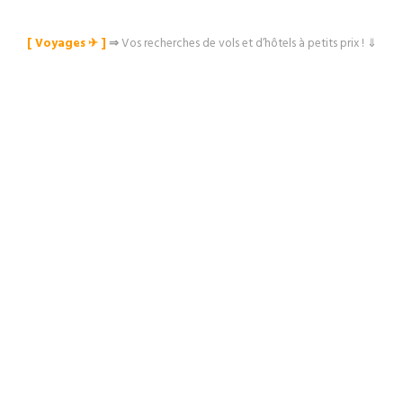
[ Voyages ✈︎ ]
⇒
Vos recherches de vols et d’hôtels à petits prix ! ⇓