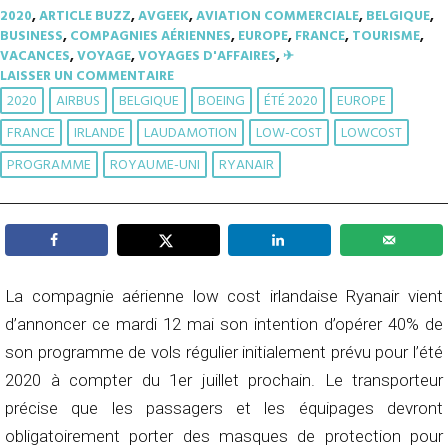
2020
,
ARTICLE BUZZ
,
AVGEEK
,
AVIATION COMMERCIALE
,
BELGIQUE
,
BUSINESS
,
COMPAGNIES AÉRIENNES
,
EUROPE
,
FRANCE
,
TOURISME
,
VACANCES
,
VOYAGE
,
VOYAGES D'AFFAIRES
,
✈︎
LAISSER UN COMMENTAIRE
2020
AIRBUS
BELGIQUE
BOEING
ÉTÉ 2020
EUROPE
FRANCE
IRLANDE
LAUDAMOTION
LOW-COST
LOWCOST
PROGRAMME
ROYAUME-UNI
RYANAIR
La compagnie aérienne low cost irlandaise Ryanair vient
d’annoncer ce mardi 12 mai son intention d’opérer 40% de
son programme de vols régulier initialement prévu pour l’été
2020 à compter du 1er juillet prochain. Le transporteur
précise que les passagers et les équipages devront
obligatoirement porter des masques de protection pour