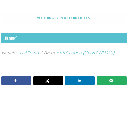
⇒ CHARGER PLUS D'ARTICLES
visuels :
C.Alloing
, AAF et
F.Klebl sous (CC BY-ND 2.0)