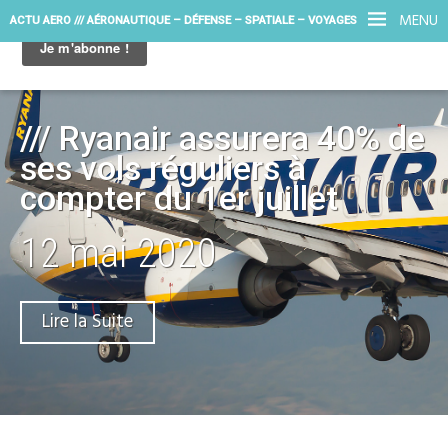
MENU
ACTU AERO /// AÉRONAUTIQUE – DÉFENSE – SPATIALE – VOYAGES
/// Ryanair assurera 40% de
ses vols réguliers à
compter du 1er juillet
12 mai 2020
Lire la Suite