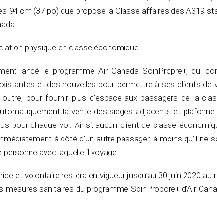
des 94 cm (37 po) que propose la Classe affaires des A319 s
nada.
nciation physique en classe économique
ment lancé le programme Air Canada SoinPropre+, qui c
existantes et des nouvelles pour permettre à ses clients de 
 outre, pour fournir plus d’espace aux passagers de la clas
utomatiquement la vente des sièges adjacents et plafonne
dus pour chaque vol. Ainsi, aucun client de classe économiq
immédiatement à côté d’un autre passager, à moins qu’il ne s
ne personne avec laquelle il voyage.
rice et volontaire restera en vigueur jusqu’au 30 juin 2020 au 
 les mesures sanitaires du programme SoinPropore+ d’Air Cana