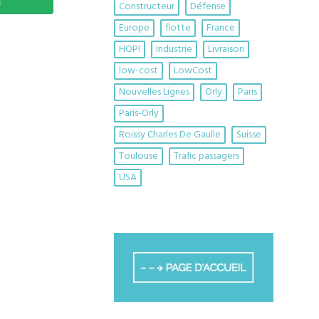
Constructeur
Défense
Europe
flotte
France
HOP!
Industrie
Livraison
low-cost
LowCost
Nouvelles Lignes
Orly
Paris
Paris-Orly
Roissy Charles De Gaulle
Suisse
Toulouse
Trafic passagers
USA