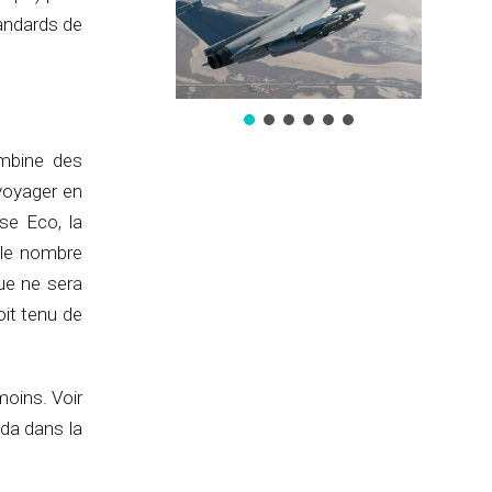
tandards de
ombine des
voyager en
se Eco, la
 le nombre
ue ne sera
oit tenu de
moins. Voir
da dans la