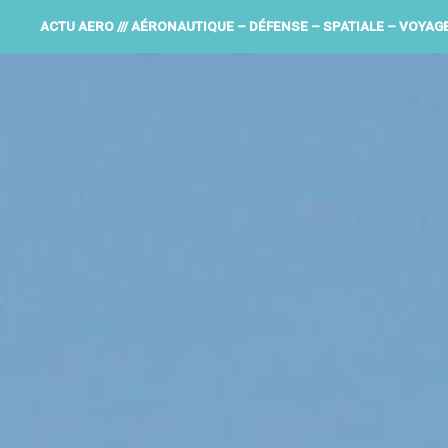
ACTU AERO /// AÉRONAUTIQUE – DÉFENSE – SPATIALE – VOYAG