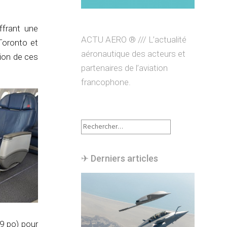
ffrant une
ACTU AERO ® /// L’actualité
Toronto et
aéronautique des acteurs et
tion de ces
partenaires de l’aviation
francophone.
Rechercher :
✈︎ Derniers articles
49 po) pour