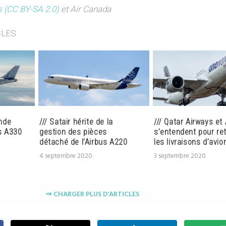
 (CC BY-SA 2.0)
et Air Canada
CLES
nde
/// Satair hérite de la
/// Qatar Airways et
s A330
gestion des pièces
s’entendent pour re
détaché de l’Airbus A220
les livraisons d’avio
4 septembre 2020
3 septembre 2020
⇒ CHARGER PLUS D'ARTICLES