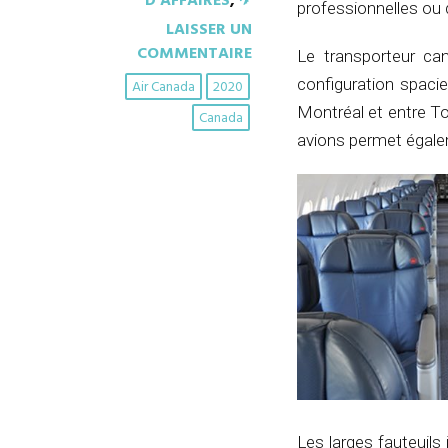
D'AFFAIRES
,
✈︎
professionnelles ou 
LAISSER UN
COMMENTAIRE
Le transporteur ca
configuration spaci
Air Canada
2020
Montréal et entre To
Canada
avions permet égal
Les larges fauteuils