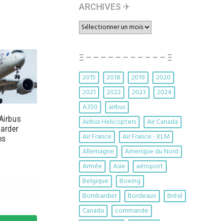
ARCHIVES ✈︎
ARCHIVES
✈︎
Ξ – – – – – – – – – – – Ξ
2015
2018
2019
2020
2021
2022
2023
2024
A350
airbus
 Airbus
Airbus Helicopters
Air Canada
tarder
Air France
Air France - KLM
ns
Allemagne
Amerique du Nord
Armée
Asie
aéroport
Belgique
Boeing
Bombardier
Bordeaux
Brésil
Canada
commande