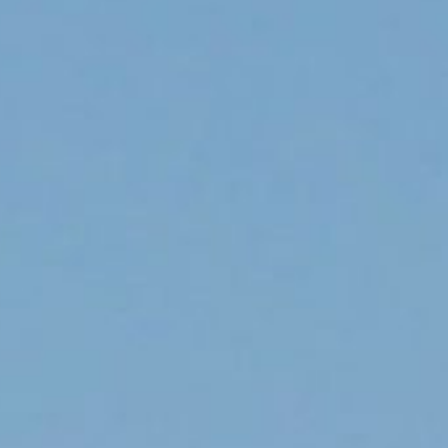
/// Air Canada conda
Canada Jetz
22 mai 2020
Lire la Suite