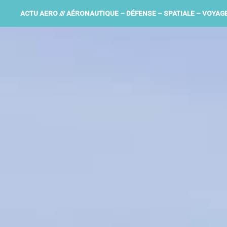
ACTU AERO /// AÉRONAUTIQUE – DÉFENSE – SPATIALE – VOYAG