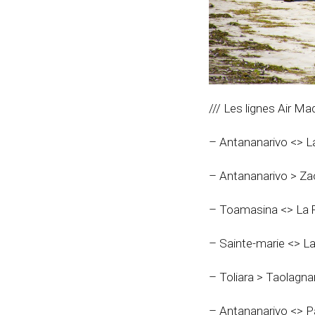
/// Les lignes Air Ma
– Antananarivo <> L
– Antananarivo > Za
– Toamasina <> La 
– Sainte-marie <> L
– Toliara > Taolagna
– Antananarivo <> P