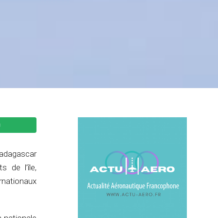
Madagascar
s de l’île,
ernationaux