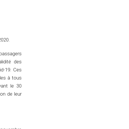
2020.
 passagers
lidité des
id-19. Ces
les à tous
vant le 30
ion de leur