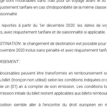
ge sont modifiables sans frais pour un voyage avant le 3
justement tarifaire en cas d’indisponibilité de la même classe t
isonnalité.
 reportés à partir du 1er décembre 2020: les dates de v
s, avec réajustement tarifaire et de saisonnalité si applicable.
STINATION
: le changement de destination est possible pour
novembre 2020 inclus sans pénalité et avec réajustement tarifa
URSEMENT
:
remboursables peuvent être transformés en remboursement 
du billet (tronçon non utilisé) selon les conditions indiquées ci
ble un (01) an à compter de son émission. Les conditions ta
ssion initiale du billet restent applicables aux billets rembou
position semble aller à l’encontre du droit européen en 