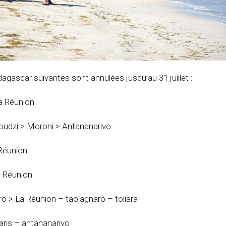
dagascar suivantes sont annulées jusqu’au 31 juillet :
a Réunion
oudzi > Moroni > Antananarivo
Réunion
a Réunion
ro > La Réunion – taolagnaro – toliara
aris – antananarivo