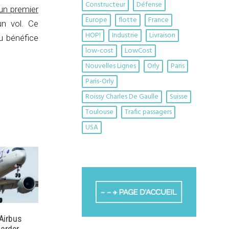
Constructeur
Défense
un premier
Europe
flotte
France
un vol. Ce
HOP!
Industrie
Livraison
u bénéfice
low-cost
LowCost
Nouvelles Lignes
Orly
Paris
Paris-Orly
Roissy Charles De Gaulle
Suisse
Toulouse
Trafic passagers
USA
 Airbus