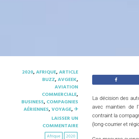
2020
,
AFRIQUE
,
ARTICLE
BUZZ
,
AVGEEK
,
AVIATION
COMMERCIALE
,
La décision des aut
BUSINESS
,
COMPAGNIES
avec maintien de l’i
AÉRIENNES
,
VOYAGE
,
✈︎
contraint la compagn
LAISSER UN
(long-courrier et rég
COMMENTAIRE
Afrique
2020