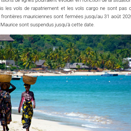
ons de lignes pourraient évoluer en fonction de la situatio
ais les vols de rapatriement et les vols cargo ne sont pas c
 frontières mauriciennes sont fermées jusqu’au 31 août 2020
Ile Maurice sont suspendus jusqu’à cette date.