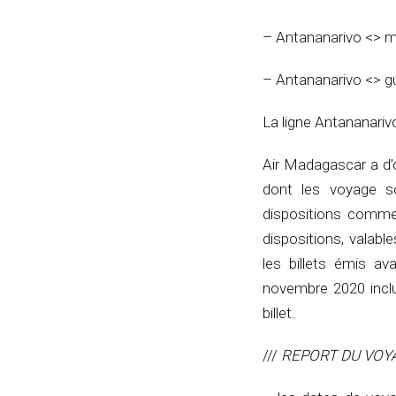
– Antananarivo <> ma
– Antananarivo <> g
La ligne Antananariv
Air Madagascar a d’
dont les voyage so
dispositions commer
dispositions, valab
les billets émis av
novembre 2020 inclus
billet.
///
REPORT DU VOY