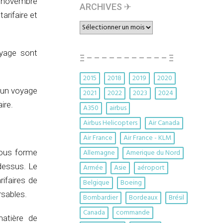
0 novembre
ARCHIVES ✈︎
arifaire et
ARCHIVES
✈︎
oyage sont
Ξ – – – – – – – – – – – Ξ
2015
2018
2019
2020
 un voyage
2021
2022
2023
2024
ire.
A350
airbus
Airbus Helicopters
Air Canada
Air France
Air France - KLM
sous forme
Allemagne
Amerique du Nord
-dessus. Le
Armée
Asie
aéroport
rifaires de
Belgique
Boeing
rsables.
Bombardier
Bordeaux
Brésil
Canada
commande
matière de