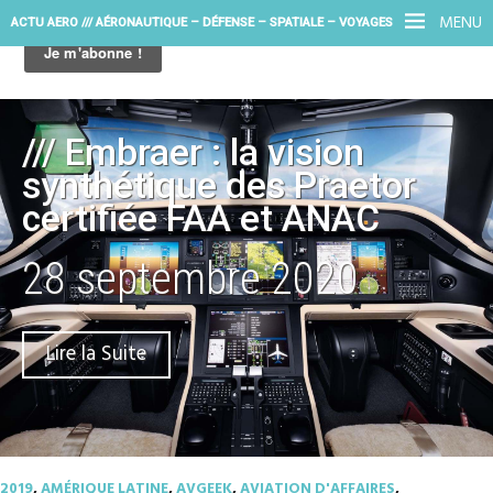
MENU
ACTU AERO /// AÉRONAUTIQUE – DÉFENSE – SPATIALE – VOYAGES
/// Embraer : la vision
synthétique des Praetor
certifiée FAA et ANAC
28 septembre 2020
Lire la Suite
2019
,
AMÉRIQUE LATINE
,
AVGEEK
,
AVIATION D'AFFAIRES
,