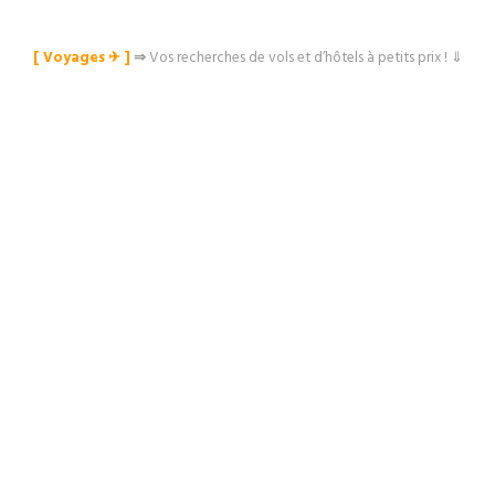
[ Voyages ✈︎ ]
⇒
Vos recherches de vols et d’hôtels à petits prix ! ⇓