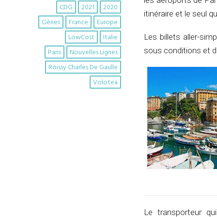
les aéroports de Pari
CDG
2021
2020
itinéraire et le seul 
Gènes
France
Europe
LowCost
Italie
Les billets aller-s
sous conditions et di
Paris
Nouvelles Lignes
Roissy Charles De Gaulle
Volotea
Le transporteur qui