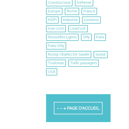
Constructeur
Défense
Europe
flotte
France
HOP!
Industrie
Livraison
low-cost
LowCost
Nouvelles Lignes
Orly
Paris
Paris-Orly
Roissy Charles De Gaulle
Suisse
Toulouse
Trafic passagers
USA