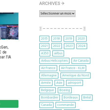
ARCHIVES ✈︎
ARCHIVES
✈︎
Ξ – – – – – – – – – – – Ξ
2015
2018
2019
2020
2021
2022
2023
2024
xGen,
C de
A350
airbus
ar l’IA
Airbus Helicopters
Air Canada
Air France
Air France - KLM
Allemagne
Amerique du Nord
Armée
Asie
aéroport
Belgique
Boeing
Bombardier
Bordeaux
Brésil
Canada
commande