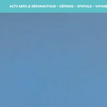
ACTU AERO /// AÉRONAUTIQUE – DÉFENSE – SPATIALE – VOYAG