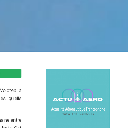
 Volotea a
s, qu’elle
maine entre