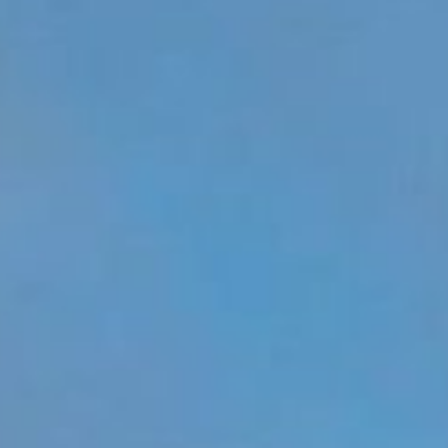
/// Volotea débarque
ligne vers Gènes
9 décembre 2020
Lire la Suite