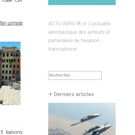
Italie. Cet
ller-simple
ACTU AERO ® /// L’actualité
aéronautique des acteurs et
partenaires de l’aviation
francophone.
Rechercher :
✈︎ Derniers articles
5 liaisons