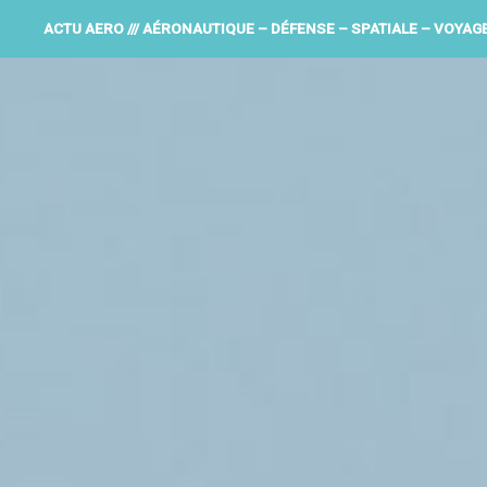
ACTU AERO /// AÉRONAUTIQUE – DÉFENSE – SPATIALE – VOYAG