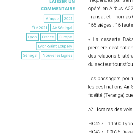
fréquences par semai
LAISSER UN
COMMENTAIRE
opéré en Airbus A32
Transat et Thomas Co
Afrique
2021
165 sièges : 16 faute
Été 2021
Air Sénégal
Lyon
France
Europe
« La desserte Daka
Lyon-Saint Exupéry
première destinatio
Sénégal
Nouvelles Lignes
des relations bilatér
du secteur touristiqu
Les passagers pourr
les destinations Ai
fidélité (Teranga) qu
/// Horaires des vols
HC427 : 11h00 Lyon 
HC427 : 00h25 Dakar