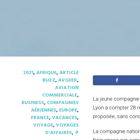
2021
,
AFRIQUE
,
ARTICLE
BUZZ
,
AVGEEK
,
AVIATION
COMMERCIALE
,
La jeune compagnie a
BUSINESS
,
COMPAGNIES
Lyon à compter 28 ma
AÉRIENNES
,
EUROPE
,
proposée, sans concu
FRANCE
,
VACANCES
,
VOYAGE
,
VOYAGES
La compagnie nation
D'AFFAIRES
,
✈︎