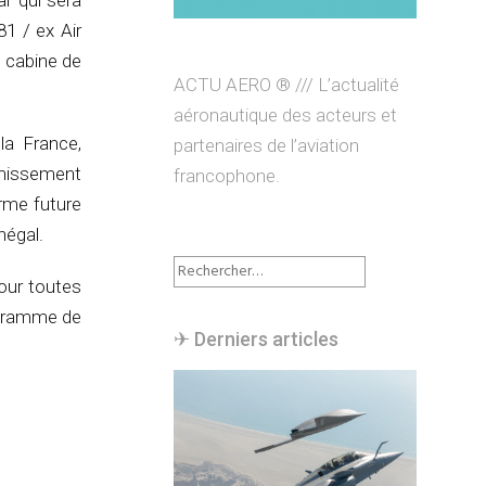
ar qui sera
1 / ex Air
e cabine de
ACTU AERO ® /// L’actualité
aéronautique des acteurs et
la France,
partenaires de l’aviation
rmissement
francophone.
orme future
négal.
Rechercher :
our toutes
ogramme de
✈︎ Derniers articles