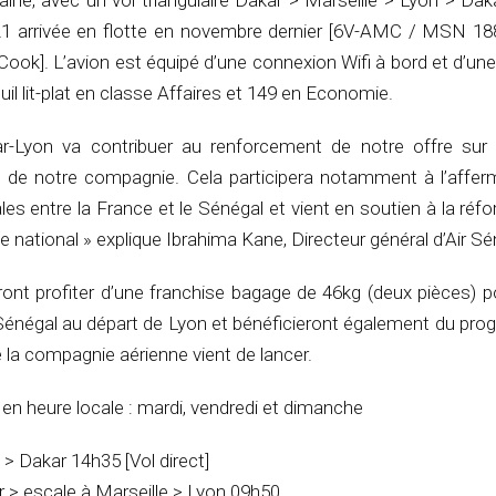
ne, avec un vol triangulaire Dakar > Marseille > Lyon > Dak
1 arrivée en flotte en novembre dernier [6V-AMC / MSN 188
ok]. L’avion est équipé d’une connexion Wifi à bord et d’un
uil lit-plat en classe Affaires et 149 en Economie.
r-Lyon va contribuer au renforcement de notre offre sur 
n de notre compagnie. Cela participera notamment à l’affe
ales entre la France et le Sénégal et vient en soutien à la réf
e national » explique Ibrahima Kane, Directeur général d’Air Sé
ont profiter d’une franchise bagage de 46kg (deux pièces) p
r Sénégal au départ de Lyon et bénéficieront également du pr
e la compagnie aérienne vient de lancer.
 en heure locale : mardi, vendredi et dimanche
> Dakar 14h35 [Vol direct]
 > escale à Marseille > Lyon 09h50