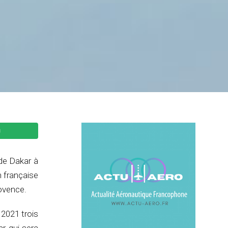
 de Dakar à
n française
ovence.
2021 trois