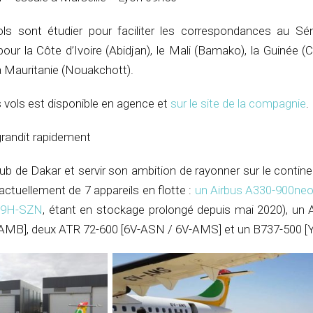
ls sont étudier pour faciliter les correspondances au Sé
pour la Côte d’Ivoire (Abidjan), le Mali (Bamako), la Guinée (C
la Mauritanie (Nouakchott).
s vols est disponible en agence et
sur le site de la compagnie
.
agrandit rapidement
ub de Dakar et servir son ambition de rayonner sur le continen
actuellement de 7 appareils en flotte :
un Airbus A330-900neo
, 9H-SZN
, étant en stockage prolongé depuis mai 2020), un 
AMB], deux ATR 72-600 [6V-ASN / 6V-AMS] et un B737-500 