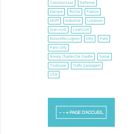
Constructeur
Défense
Europe
flotte
France
HOP!
Industrie
Livraison
low-cost
LowCost
Nouvelles Lignes
Orly
Paris
Paris-Orly
Roissy Charles De Gaulle
Suisse
Toulouse
Trafic passagers
USA