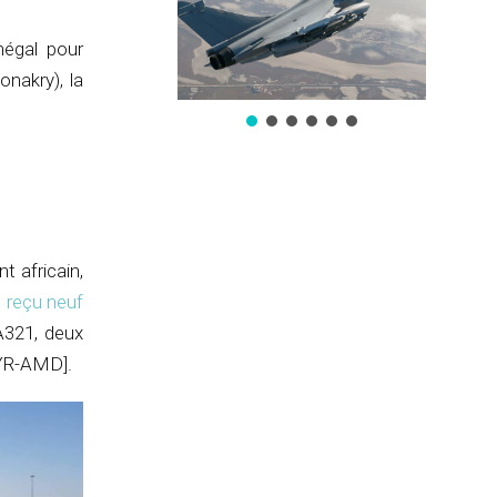
négal pour
onakry), la
t africain,
 reçu neuf
A321, deux
[YR-AMD].