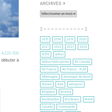
ARCHIVES ✈︎
ARCHIVES
✈︎
Ξ – – – – – – – – – – – Ξ
2015
2018
2019
2020
2021
2022
2023
2024
s A220-300
A350
airbus
t débuter à
Airbus Helicopters
Air Canada
Air France
Air France - KLM
Allemagne
Amerique du Nord
Armée
Asie
aéroport
Belgique
Boeing
Bombardier
Bordeaux
Brésil
Canada
commande